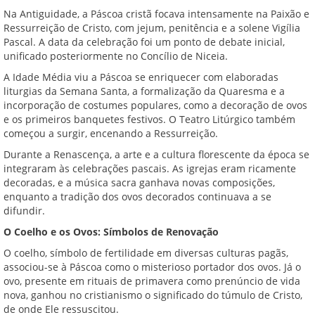
Na Antiguidade, a Páscoa cristã focava intensamente na Paixão e
Ressurreição de Cristo, com jejum, penitência e a solene Vigília
Pascal. A data da celebração foi um ponto de debate inicial,
unificado posteriormente no Concílio de Niceia.
A Idade Média viu a Páscoa se enriquecer com elaboradas
liturgias da Semana Santa, a formalização da Quaresma e a
incorporação de costumes populares, como a decoração de ovos
e os primeiros banquetes festivos. O Teatro Litúrgico também
começou a surgir, encenando a Ressurreição.
Durante a Renascença, a arte e a cultura florescente da época se
integraram às celebrações pascais. As igrejas eram ricamente
decoradas, e a música sacra ganhava novas composições,
enquanto a tradição dos ovos decorados continuava a se
difundir.
O Coelho e os Ovos: Símbolos de Renovação
O coelho, símbolo de fertilidade em diversas culturas pagãs,
associou-se à Páscoa como o misterioso portador dos ovos. Já o
ovo, presente em rituais de primavera como prenúncio de vida
nova, ganhou no cristianismo o significado do túmulo de Cristo,
de onde Ele ressuscitou.