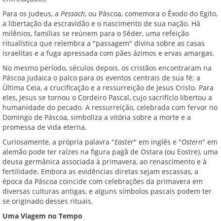
Para os judeus, a
Pessach
, ou Páscoa, comemora o Êxodo do Egito,
a libertação da escravidão e o nascimento de sua nação. Há
milênios, famílias se reúnem para o Sêder, uma refeição
ritualística que relembra a "passagem" divina sobre as casas
israelitas e a fuga apressada com pães ázimos e ervas amargas.
No mesmo período, séculos depois, os cristãos encontraram na
Páscoa judaica o palco para os eventos centrais de sua fé: a
Última Ceia, a crucificação e a ressurreição de Jesus Cristo. Para
eles, Jesus se tornou o Cordeiro Pascal, cujo sacrifício libertou a
humanidade do pecado. A ressurreição, celebrada com fervor no
Domingo de Páscoa, simboliza a vitória sobre a morte e a
promessa de vida eterna.
Curiosamente, a própria palavra "
Easter
" em inglês e "
Ostern
" em
alemão pode ter raízes na figura pagã de Ostara (ou Eostre), uma
deusa germânica associada à primavera, ao renascimento e à
fertilidade. Embora as evidências diretas sejam escassas, a
época da Páscoa coincide com celebrações da primavera em
diversas culturas antigas, e alguns símbolos pascais podem ter
se originado desses rituais.
Uma Viagem no Tempo