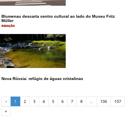
Blumenau descarta centro cultural ao lado do Museu Fritz
Müller
REDAÇÃO
Nova Rússia: refúgio de águas cristalinas
«
1
2
3
4
5
6
7
8
...
106
107
»