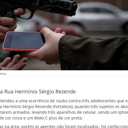
ativa
na Rua Hermínio Sérgio Rezende
r atendeu a uma ocorrência de roubo contra três adolescentes que
 Hermínio Sérgio Rezende (Fortaleza), quando três sujeitos os ab
arem armados, levando três aparelhos de celular, sendo um Iphon
e cor cinza e um Moto C plus de cor preta.
s na área, porém os agentes não foram localizados. Foi confeccio