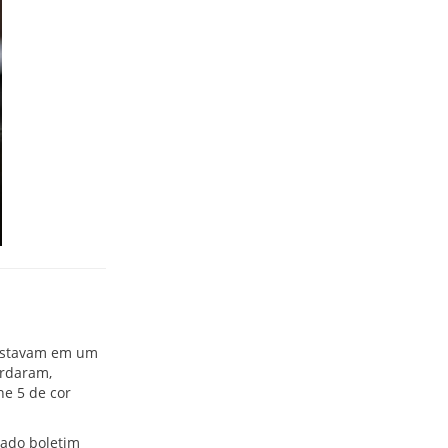
 estavam em um
ordaram,
e 5 de cor
nado boletim