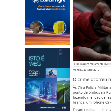
Foto: Imagem meramente ilustr
Monday, 29 April 2019
O crime ocorreu 
Às 7h a Polícia Milita
ponto de ônibus na Rua
fazendo menção de est
branca, um Iphone 6S d
Foram realizadas busca