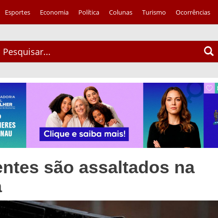
Esportes
Economia
Política
Colunas
Turismo
Ocorrências
ntes são assaltados na
a