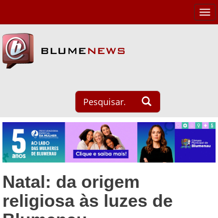
Tog
navi
Natal: da origem
religiosa às luzes de