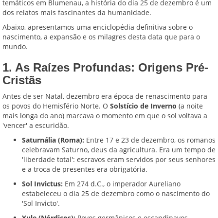
temáticos em Blumenau, a história do dia 25 de dezembro é um
dos relatos mais fascinantes da humanidade.
Abaixo, apresentamos uma enciclopédia definitiva sobre o
nascimento, a expansão e os milagres desta data que para o
mundo.
1. As Raízes Profundas: Origens Pré-
Cristãs
Antes de ser Natal, dezembro era época de renascimento para
os povos do Hemisfério Norte. O
Solstício de Inverno
(a noite
mais longa do ano) marcava o momento em que o sol voltava a
'vencer' a escuridão.
Saturnália (Roma):
Entre 17 e 23 de dezembro, os romanos
celebravam Saturno, deus da agricultura. Era um tempo de
'liberdade total': escravos eram servidos por seus senhores
e a troca de presentes era obrigatória.
Sol Invictus:
Em 274 d.C., o imperador Aureliano
estabeleceu o dia 25 de dezembro como o nascimento do
'Sol Invicto'.
Yule (Nórdicos):
Povos germânicos e escandinavos