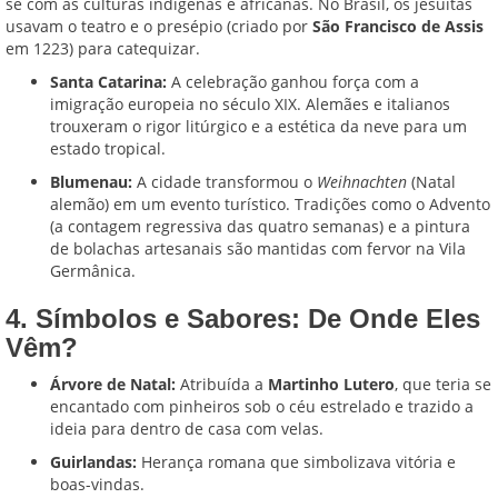
se com as culturas indígenas e africanas. No Brasil, os jesuítas
usavam o teatro e o presépio (criado por
São Francisco de Assis
em 1223) para catequizar.
Santa Catarina:
A celebração ganhou força com a
imigração europeia no século XIX. Alemães e italianos
trouxeram o rigor litúrgico e a estética da neve para um
estado tropical.
Blumenau:
A cidade transformou o
Weihnachten
(Natal
alemão) em um evento turístico. Tradições como o Advento
(a contagem regressiva das quatro semanas) e a pintura
de bolachas artesanais são mantidas com fervor na Vila
Germânica.
4. Símbolos e Sabores: De Onde Eles
Vêm?
Árvore de Natal:
Atribuída a
Martinho Lutero
, que teria se
encantado com pinheiros sob o céu estrelado e trazido a
ideia para dentro de casa com velas.
Guirlandas:
Herança romana que simbolizava vitória e
boas-vindas.