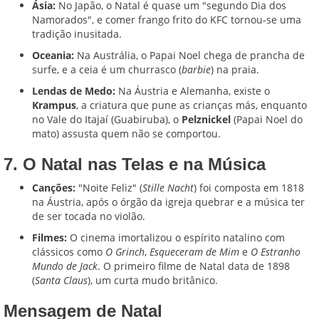
Ásia:
No Japão, o Natal é quase um "segundo Dia dos
Namorados", e comer frango frito do KFC tornou-se uma
tradição inusitada.
Oceania:
Na Austrália, o Papai Noel chega de prancha de
surfe, e a ceia é um churrasco (
barbie
) na praia.
Lendas de Medo:
Na Áustria e Alemanha, existe o
Krampus
, a criatura que pune as crianças más, enquanto
no Vale do Itajaí (Guabiruba), o
Pelznickel
(Papai Noel do
mato) assusta quem não se comportou.
7. O Natal nas Telas e na Música
Canções:
"Noite Feliz" (
Stille Nacht
) foi composta em 1818
na Áustria, após o órgão da igreja quebrar e a música ter
de ser tocada no violão.
Filmes:
O cinema imortalizou o espírito natalino com
clássicos como
O Grinch
,
Esqueceram de Mim
e
O Estranho
Mundo de Jack
. O primeiro filme de Natal data de 1898
(
Santa Claus
), um curta mudo britânico.
Mensagem de Natal