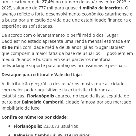
um crescimento de
27,4%
no número de usuários entre 2023 e
2025, saltando de 777 mil para quase
1 milhão de inscritos
. O
avanço reflete o forte desenvolvimento econômico catarinense e
a busca por um estilo de vida que une estabilidade financeira e
experiências sofisticadas.
De acordo com o levantamento, o perfil médio dos "Sugar
Daddies" no estado apresenta uma renda mensal estimada em
R$ 86 mil
, com idade média de 38 anos. Já as "Sugar Babies" —
que compõem a maior fatia da base de usuários — possuem em
média 26 anos e buscam em seus parceiros mentoria,
networking e suporte para ambições profissionais e pessoais.
Destaque para o litoral e Vale do Itajaí
A distribuição geográfica dos usuários mostra que as cidades
com maior poder aquisitivo e fluxo turístico lideram as
estatísticas.
Florianópolis
aparece no topo da lista, seguida de
perto por
Balneário Camboriú
, cidade famosa por seu mercado
imobiliário de luxo.
Confira os números por cidade:
Florianópolis:
233.073 usuários
Balneário Camboriú:
89.319 usuários