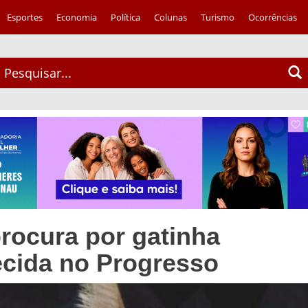
Esportes
Economia
Política
Colunas
Turismo
Ocorrências
procura por gatinha
cida no Progresso