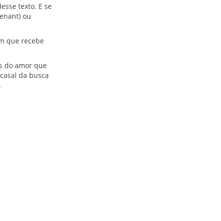
esse texto. E se
genant) ou
em que recebe
s do amor que
 casal da busca
.