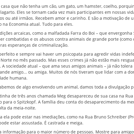
a casa que não tenha um cão, um gato, um hamster, coelho, porqui
 lagarto. Eles se tornam cada vez mais participantes em nossas vid
lhos ou até irmãos. Recebem amor e carinho. E são a motivação de
 na Economia atual. Tudo para eles.
dições arcaicas, como a malfadada Farra do Boi – que envergonha 
er combatidas e os abusos contra animais de grande porte (como 
ras esperanças de criminalização.
erfeito e sempre vai haver um psicopata para agredir vidas indef
 Norte no mês passado. Mas esses crimes já não estão mais resgu
 A sociedade atual – que ama seus amigos animais – já não tolera 
ande amigo... ou amiga. Muitos de nós tiveram que lidar com a dor
ldade humana.
sabemos de algo envolvendo um animal, damos toda a divulgação po
atinha de três anos chamada Meg desapareceu de sua casa na Rua 
o para o Spitzkopf. A família deu conta do desaparecimento da me
lta da meia-noite.
a ela pode estar nas imediações, como na Rua Bruno Schreiber (Pro
ode estar assustada. É castrada e meiga.
ssa informação para o maior número de pessoas. Mostre para amigo