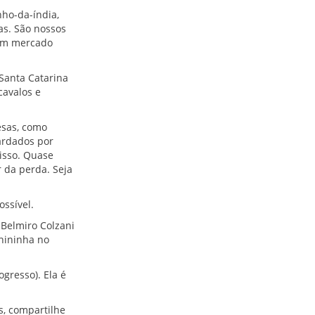
nho-da-índia,
as. São nossos
 um mercado
Santa Catarina
cavalos e
esas, como
ardados por
isso. Quase
 da perda. Seja
ssível.
Belmiro Colzani
nininha no
gresso). Ela é
s, compartilhe