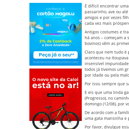
É difícil encontrar um
passarinho, ave ou até
amigos e por vezes fi
cada vez mais próspero
Antigos costumes e tra
há anos – começam a s
bovinos) vêm as primei
Claro que nem tudo é p
aconteceu na Itoupava
insensível impunidade.
todos já tivemos um gr
por idade ou pela ma
Por isso, sempre que 
E eis que uma linda g
(Progresso), no caminh
domingo (12/08), por vo
De acordo com a famíli
uma gata mansinha e p
Por favor, divulgue e