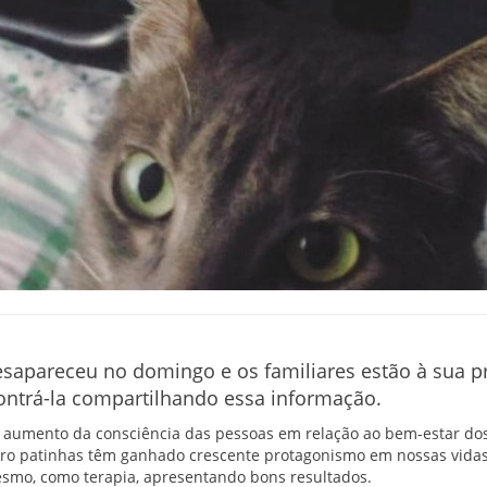
apareceu no domingo e os familiares estão à sua pr
contrá-la compartilhando essa informação.
 aumento da consciência das pessoas em relação ao bem-estar dos
ro patinhas têm ganhado crescente protagonismo em nossas vidas
esmo, como terapia, apresentando bons resultados.