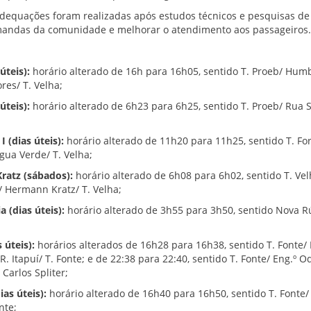
dequações foram realizadas após estudos técnicos e pesquisas d
andas da comunidade e melhorar o atendimento aos passageiros
úteis):
horário alterado de 16h para 16h05, sentido T. Proeb/ Hum
es/ T. Velha;
úteis):
horário alterado de 6h23 para 6h25, sentido T. Proeb/ Rua S
I (dias úteis):
horário alterado de 11h20 para 11h25, sentido T. For
gua Verde/ T. Velha;
ratz (sábados):
horário alterado de 6h08 para 6h02, sentido T. Vel
 Hermann Kratz/ T. Velha;
 (dias úteis):
horário alterado de 3h55 para 3h50, sentido Nova Rú
 úteis):
horários alterados de 16h28 para 16h38, sentido T. Fonte/ 
 Itapuí/ T. Fonte; e de 22:38 para 22:40, sentido T. Fonte/ Eng.º O
 Carlos Spliter;
ias úteis):
horário alterado de 16h40 para 16h50, sentido T. Fonte
nte;