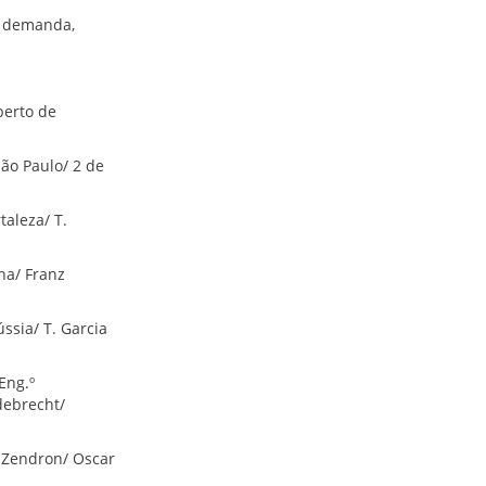
e demanda,
.
berto de
ão Paulo/ 2 de
taleza/ T.
ha/ Franz
ssia/ T. Garcia
Eng.º
debrecht/
/ Zendron/ Oscar