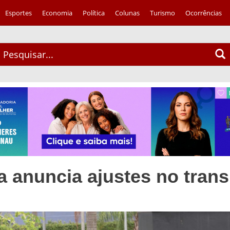
Esportes
Economia
Política
Colunas
Turismo
Ocorrências
ra anuncia ajustes no tran