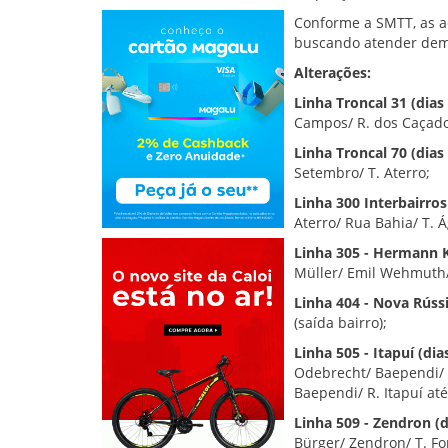
Conforme a SMTT, as a
buscando atender dem
Alterações:
Linha Troncal 31 (dias 
Campos/ R. dos Caçador
Linha Troncal 70 (dias 
Setembro/ T. Aterro;
Linha 300 Interbairros 
Aterro/ Rua Bahia/ T. Á
Linha 305 - Hermann K
Müller/ Emil Wehmuth/
Linha 404 - Nova Rússia
(saída bairro);
Linha 505 - Itapuí (dias
Odebrecht/ Baependi/ R.
Baependi/ R. Itapuí até
Linha 509 - Zendron (d
Bürger/ Zendron/ T. Fo