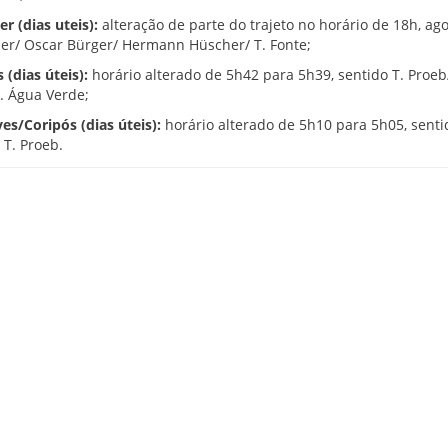
r (dias uteis):
alteração de parte do trajeto no horário de 18h, ago
r/ Oscar Bürger/ Hermann Hüscher/ T. Fonte;
 (dias úteis):
horário alterado de 5h42 para 5h39, sentido T. Proe
. Água Verde;
es/Coripós (dias úteis):
horário alterado de 5h10 para 5h05, senti
 T. Proeb.