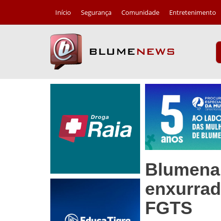
Início
Segurança
Comunidade
Entretenimento
Blumenau
enxurrad
FGTS