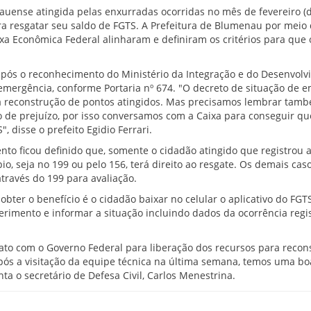
ense atingida pelas enxurradas ocorridas no mês de fevereiro (di
a resgatar seu saldo de FGTS. A Prefeitura de Blumenau por meio d
a Econômica Federal alinharam e definiram os critérios para que 
após o reconhecimento do Ministério da Integração e do Desenvolv
emergência, conforme Portaria nº 674. "O decreto de situação de 
 a reconstrução de pontos atingidos. Mas precisamos lembrar tam
 de prejuízo, por isso conversamos com a Caixa para conseguir qu
 disse o prefeito Egidio Ferrari.
to ficou definido que, somente o cidadão atingido que registrou a
io, seja no 199 ou pelo 156, terá direito ao resgate. Os demais cas
através do 199 para avaliação.
bter o benefício é o cidadão baixar no celular o aplicativo do FGT
rimento e informar a situação incluindo dados da ocorrência regi
to com o Governo Federal para liberação dos recursos para recon
pós a visitação da equipe técnica na última semana, temos uma bo
a o secretário de Defesa Civil, Carlos Menestrina.