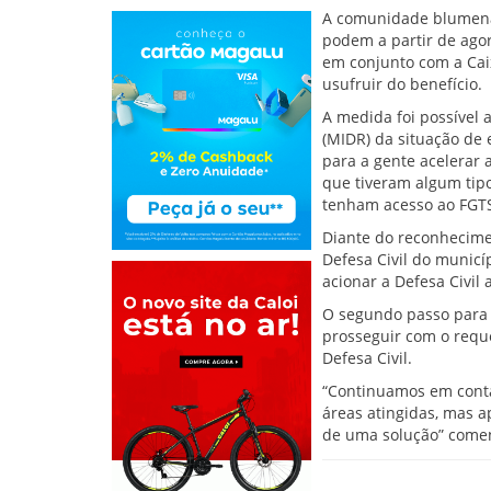
A comunidade blumenau
podem a partir de agor
em conjunto com a Caix
usufruir do benefício.
A medida foi possível 
(MIDR) da situação de 
para a gente acelerar
que tiveram algum tipo
tenham acesso ao FGTS",
Diante do reconhecimen
Defesa Civil do municíp
acionar a Defesa Civil 
O segundo passo para o
prosseguir com o reque
Defesa Civil.
“Continuamos em conta
áreas atingidas, mas a
de uma solução” coment