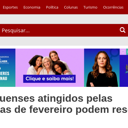
Esportes
Economia
Política
Colunas
Turismo
Ocorrências
enses atingidos pelas
as de fevereiro podem res