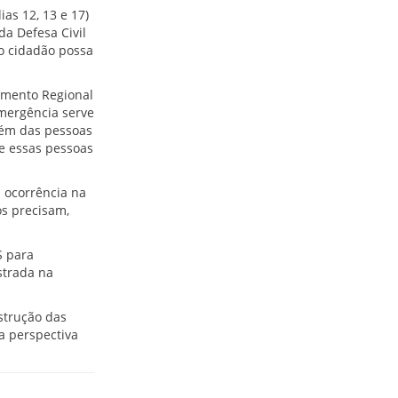
as 12, 13 e 17)
a Defesa Civil
o cidadão possa
imento Regional
emergência serve
bém das pessoas
e essas pessoas
 ocorrência na
os precisam,
S para
strada na
strução das
a perspectiva