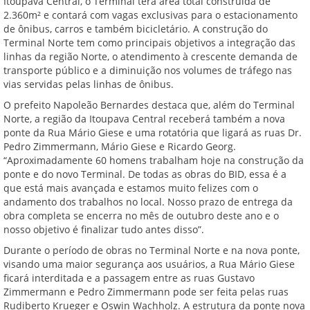
Itoupava Central, o Terminal terá área total construída de
2.360m² e contará com vagas exclusivas para o estacionamento
de ônibus, carros e também bicicletário. A construção do
Terminal Norte tem como principais objetivos a integração das
linhas da região Norte, o atendimento à crescente demanda de
transporte público e a diminuição nos volumes de tráfego nas
vias servidas pelas linhas de ônibus.
O prefeito Napoleão Bernardes destaca que, além do Terminal
Norte, a região da Itoupava Central receberá também a nova
ponte da Rua Mário Giese e uma rotatória que ligará as ruas Dr.
Pedro Zimmermann, Mário Giese e Ricardo Georg.
“Aproximadamente 60 homens trabalham hoje na construção da
ponte e do novo Terminal. De todas as obras do BID, essa é a
que está mais avançada e estamos muito felizes com o
andamento dos trabalhos no local. Nosso prazo de entrega da
obra completa se encerra no mês de outubro deste ano e o
nosso objetivo é finalizar tudo antes disso”.
Durante o período de obras no Terminal Norte e na nova ponte,
visando uma maior segurança aos usuários, a Rua Mário Giese
ficará interditada e a passagem entre as ruas Gustavo
Zimmermann e Pedro Zimmermann pode ser feita pelas ruas
Rudiberto Krueger e Oswin Wachholz. A estrutura da ponte nova