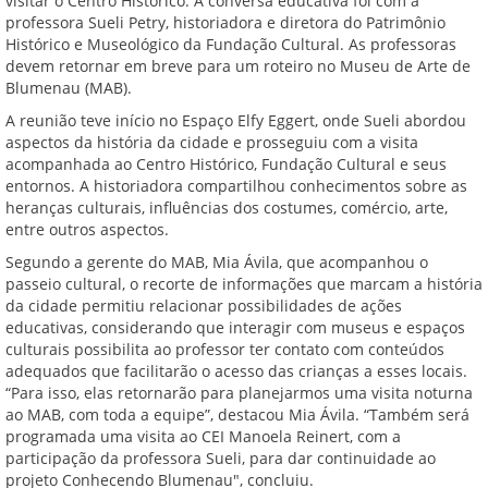
visitar o Centro Histórico. A conversa educativa foi com a
professora Sueli Petry, historiadora e diretora do Patrimônio
Histórico e Museológico da Fundação Cultural. As professoras
devem retornar em breve para um roteiro no Museu de Arte de
Blumenau (MAB).
A reunião teve início no Espaço Elfy Eggert, onde Sueli abordou
aspectos da história da cidade e prosseguiu com a visita
acompanhada ao Centro Histórico, Fundação Cultural e seus
entornos. A historiadora compartilhou conhecimentos sobre as
heranças culturais, influências dos costumes, comércio, arte,
entre outros aspectos.
Segundo a gerente do MAB, Mia Ávila, que acompanhou o
passeio cultural, o recorte de informações que marcam a história
da cidade permitiu relacionar possibilidades de ações
educativas, considerando que interagir com museus e espaços
culturais possibilita ao professor ter contato com conteúdos
adequados que facilitarão o acesso das crianças a esses locais.
“Para isso, elas retornarão para planejarmos uma visita noturna
ao MAB, com toda a equipe”, destacou Mia Ávila. “Também será
programada uma visita ao CEI Manoela Reinert, com a
participação da professora Sueli, para dar continuidade ao
projeto Conhecendo Blumenau", concluiu.