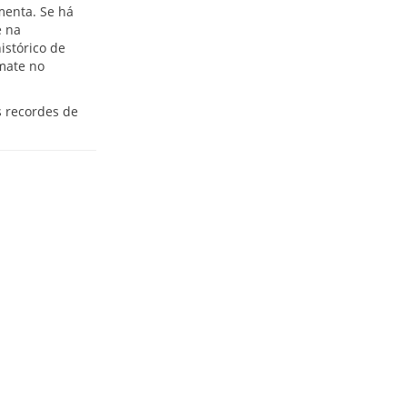
menta. Se há
e na
istórico de
mate no
s recordes de