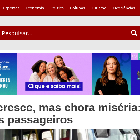
Esportes
Economia
Política
Colunas
Turismo
Ocorrências
resce, mas chora miséria
s passageiros