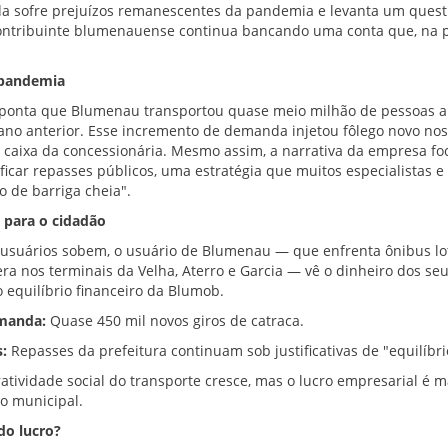
a sofre prejuízos remanescentes da pandemia e levanta um ques
contribuinte blumenauense continua bancando uma conta que, na pr
 pandemia
ponta que Blumenau transportou quase meio milhão de pessoas 
no anterior. Esse incremento de demanda injetou fôlego novo nos 
caixa da concessionária. Mesmo assim, a narrativa da empresa fo
ficar repasses públicos, uma estratégia que muitos especialistas e
o de barriga cheia".
 para o cidadão
usuários sobem, o usuário de Blumenau — que enfrenta ônibus l
era nos terminais da Velha, Aterro e Garcia — vê o dinheiro dos se
equilíbrio financeiro da Blumob.
manda:
Quase 450 mil novos giros de catraca.
:
Repasses da prefeitura continuam sob justificativas de "equilíbri
atividade social do transporte cresce, mas o lucro empresarial é 
io municipal.
do lucro?