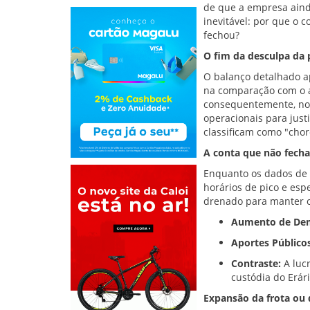
de que a empresa aind
inevitável: por que o 
fechou?
O fim da desculpa da
O balanço detalhado a
na comparação com o a
consequentemente, no 
operacionais para justi
classificam como "chor
A conta que não fecha
Enquanto os dados de 
horários de pico e esp
drenado para manter o 
Aumento de De
Aportes Públicos
Contraste:
A lucr
custódia do Erár
Expansão da frota ou 