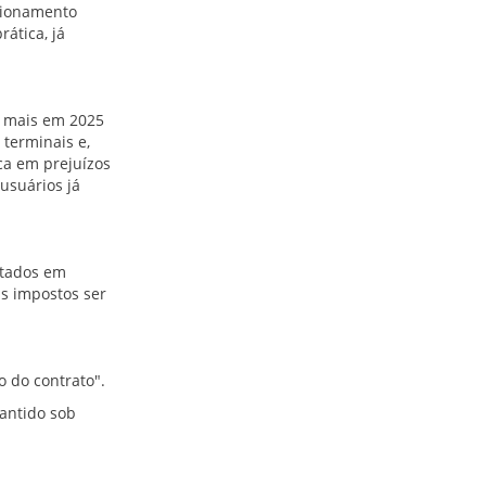
tionamento
ática, já
a mais em 2025
terminais e,
ca em prejuízos
 usuários já
otados em
us impostos ser
o do contrato".
mantido sob