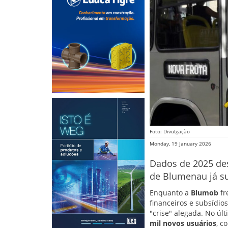
Foto: Divulgação
Monday, 19 January 2026
Dados de 2025 des
de Blumenau já s
Enquanto a
Blumob
fr
financeiros e subsídio
"crise" alegada. No úl
mil novos usuários
, c