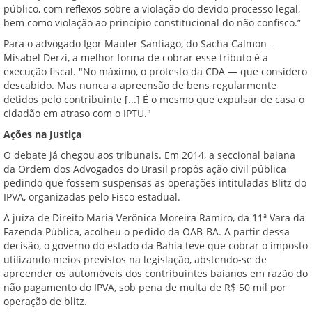
público, com reflexos sobre a violação do devido processo legal,
bem como violação ao princípio constitucional do não confisco.”
Para o advogado Igor Mauler Santiago, do Sacha Calmon –
Misabel Derzi, a melhor forma de cobrar esse tributo é a
execução fiscal. "No máximo, o protesto da CDA — que considero
descabido. Mas nunca a apreensão de bens regularmente
detidos pelo contribuinte [...] É o mesmo que expulsar de casa o
cidadão em atraso com o IPTU."
Ações na Justiça
O debate já chegou aos tribunais. Em 2014, a seccional baiana
da Ordem dos Advogados do Brasil propôs ação civil pública
pedindo que fossem suspensas as operações intituladas Blitz do
IPVA, organizadas pelo Fisco estadual.
A juíza de Direito Maria Verônica Moreira Ramiro, da 11ª Vara da
Fazenda Pública, acolheu o pedido da OAB-BA. A partir dessa
decisão, o governo do estado da Bahia teve que cobrar o imposto
utilizando meios previstos na legislação, abstendo-se de
apreender os automóveis dos contribuintes baianos em razão do
não pagamento do IPVA, sob pena de multa de R$ 50 mil por
operação de blitz.