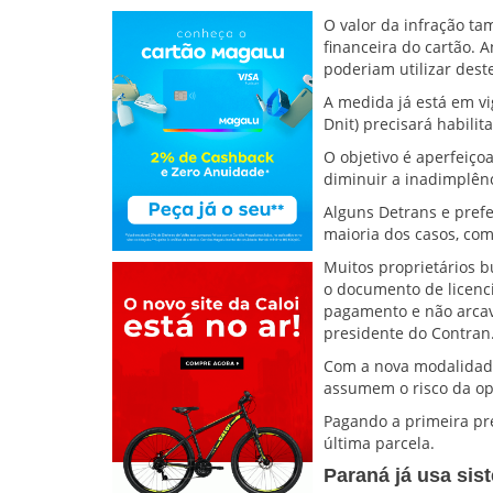
O valor da infração t
financeira do cartão. 
poderiam utilizar dest
A medida já está em vig
Dnit) precisará habilit
O objetivo é aperfeiço
diminuir a inadimplênc
Alguns Detrans e pref
maioria dos casos, com
Muitos proprietários b
o documento de licenci
pagamento e não arcav
presidente do Contran
Com a nova modalidade,
assumem o risco da ope
Pagando a primeira pre
última parcela.
Paraná já usa sis