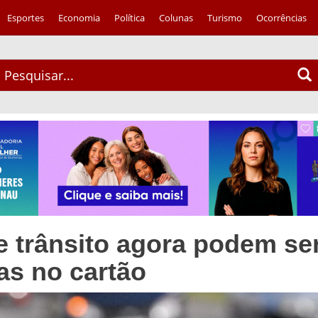
Esportes
Economia
Política
Colunas
Turismo
Ocorrências
e trânsito agora podem se
as no cartão