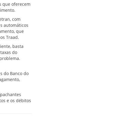
os que oferecem
dimento.
etran, com
is automáticos
amento, que
cos Traad.
iente, basta
 taxas do
 problema.
is do Banco do
pagamento,
spachantes
os e os débitos