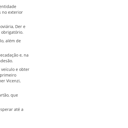
entidade
 no exterior
oviária, Der e
 obrigatório.
lo, além de
recadação e, na
 adesão.
 veículo e obter
 primeiro
er Vicenzi,
artão, que
sperar até a