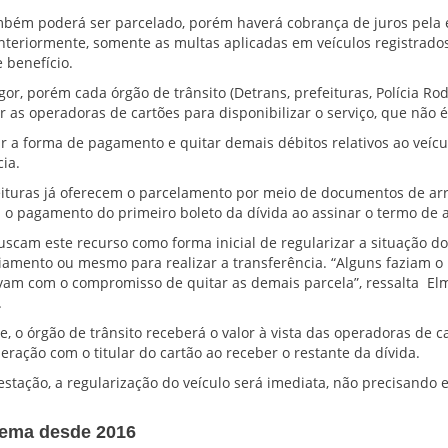
ambém poderá ser parcelado, porém haverá cobrança de juros pela 
Anteriormente, somente as multas aplicadas em veículos registrados
e benefício.
or, porém cada órgão de trânsito (Detrans, prefeituras, Polícia Rod
ar as operadoras de cartões para disponibilizar o serviço, que não é
ar a forma de pagamento e quitar demais débitos relativos ao veícu
ia.
eituras já oferecem o parcelamento por meio de documentos de ar
 o pagamento do primeiro boleto da dívida ao assinar o termo de
uscam este recurso como forma inicial de regularizar a situação do
amento ou mesmo para realizar a transferência. “Alguns faziam o
am com o compromisso de quitar as demais parcela”, ressalta Elm
.
 o órgão de trânsito receberá o valor à vista das operadoras de c
ração com o titular do cartão ao receber o restante da dívida.
stação, a regularização do veículo será imediata, não precisando e
tema desde 2016