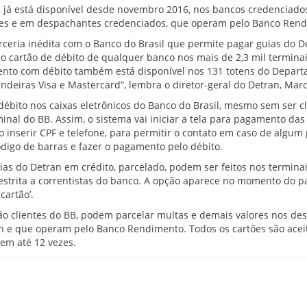
de já está disponível desde novembro 2016, nos bancos credenciad
entes e em despachantes credenciados, que operam pelo Banco Ren
ceria inédita com o Banco do Brasil que permite pagar guias do D
o cartão de débito de qualquer banco nos mais de 2,3 mil termina
nto com débito também está disponível nos 131 totens do Depart
ndeiras Visa e Mastercard”, lembra o diretor-geral do Detran, Mar
débito nos caixas eletrônicos do Banco do Brasil, mesmo sem ser cl
minal do BB. Assim, o sistema vai iniciar a tela para pagamento das
o inserir CPF e telefone, para permitir o contato em caso de algum
ódigo de barras e fazer o pagamento pelo débito.
as do Detran em crédito, parcelado, podem ser feitos nos termina
restrita a correntistas do banco. A opção aparece no momento do 
cartão’.
ão clientes do BB, podem parcelar multas e demais valores nos de
n e que operam pelo Banco Rendimento. Todos os cartões são aceit
em até 12 vezes.