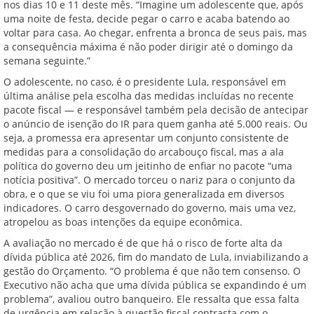
nos dias 10 e 11 deste mês. “Imagine um adolescente que, após
uma noite de festa, decide pegar o carro e acaba batendo ao
voltar para casa. Ao chegar, enfrenta a bronca de seus pais, mas
a consequência máxima é não poder dirigir até o domingo da
semana seguinte.”
O adolescente, no caso, é o presidente Lula, responsável em
última análise pela escolha das medidas incluídas no recente
pacote fiscal — e responsável também pela decisão de antecipar
o anúncio de isenção do IR para quem ganha até 5.000 reais. Ou
seja, a promessa era apresentar um conjunto consistente de
medidas para a consolidação do arcabouço fiscal, mas a ala
política do governo deu um jeitinho de enfiar no pacote “uma
notícia positiva”. O mercado torceu o nariz para o conjunto da
obra, e o que se viu foi uma piora generalizada em diversos
indicadores. O carro desgovernado do governo, mais uma vez,
atropelou as boas intenções da equipe econômica.
A avaliação no mercado é de que há o risco de forte alta da
dívida pública até 2026, fim do mandato de Lula, inviabilizando a
gestão do Orçamento. “O problema é que não tem consenso. O
Executivo não acha que uma dívida pública se expandindo é um
problema”, avaliou outro banqueiro. Ele ressalta que essa falta
de urgência em relação à questão fiscal contrasta com o