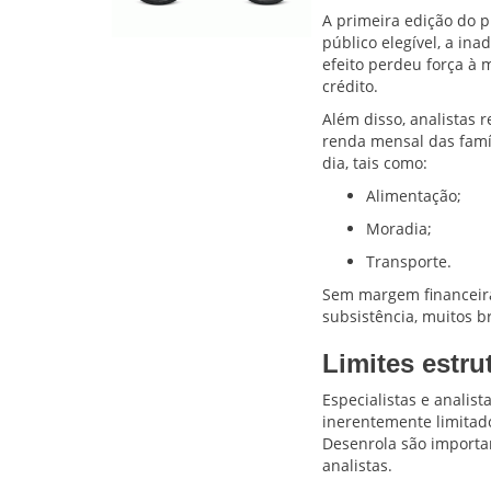
A primeira edição do 
público elegível, a ina
efeito perdeu força à 
crédito.
Além disso, analistas 
renda mensal das famí
dia, tais como:
Alimentação;
Moradia;
Transporte.
Sem margem financeira
subsistência, muitos b
Limites estru
Especialistas e analis
inerentemente limitad
Desenrola são importa
analistas.