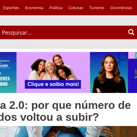
Esportes
Economia
Política
Colunas
Turismo
Ocorrências
a 2.0: por que número de
dos voltou a subir?