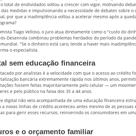
 total de endividados voltou a crescer com vigor, motivando deba
zo das medidas e impulsionando a necessidade de debates sobre 
nal, por que a inadimplência voltou a acelerar mesmo após a queda 
rograma?
ista Tiago Velloso, o juro atua diretamente como o "custo do dinh
 pós-Desenrola combinou problemas herdados do período da pand
undial. "Se o dinheiro está caro, tende a haver mais inadimplênc
irma o especialista.
tal sem educação financeira
stacado por analistas é a velocidade com que o acesso ao crédito f
italização bancária extremamente rápida nos últimos anos, permit
atações fossem feitas majoritariamente pelo celular — um movime
res e pelo público na faixa dos 35 a 44 anos.
ade digital não veio acompanhada de uma educação financeira estr
o a novas linhas de crédito aconteceu antes mesmo de as pessoas
s para gerir esses recursos, reinserindo os consumidores em um
ros e o orçamento familiar