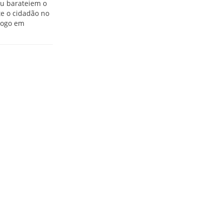
ou barateiem o
te o cidadão no
logo em