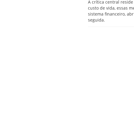
A crítica central resi
custo de vida, essas m
sistema financeiro, a
seguida.