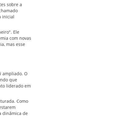
tes sobre a
o chamado
inicial
eiro". Ele
emia com novas
ia, mas esse
oi ampliado. O
indo que
nto liderado em
uturada. Como
 estarem
a dinâmica de