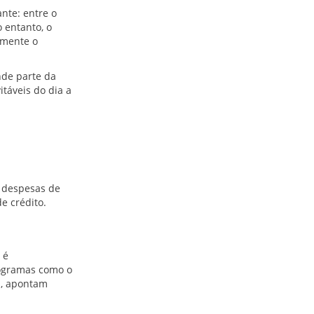
nte: entre o
o entanto, o
amente o
nde parte da
táveis do dia a
 despesas de
e crédito.
 é
rogramas como o
", apontam