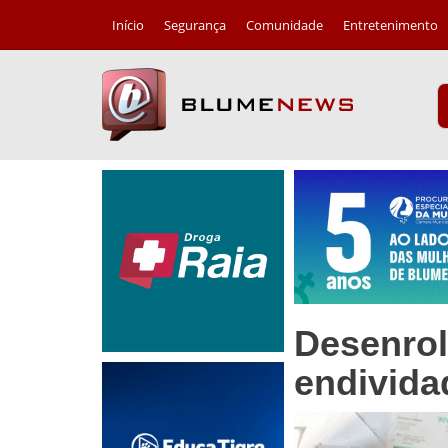
Início
Segurança
Comunidade
Entretenimento
Desenrol
endivida