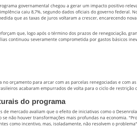
programa governamental chegou a gerar um impacto positivo releva
dimplência caiu 8,7%, segundo dados oficiais do governo federal. N
medida que as taxas de juros voltaram a crescer, encarecendo nov
reforçam que, logo após o término dos prazos de renegociação, gra
lias continuou severamente comprometida por gastos básicos inevi
 no orçamento para arcar com as parcelas renegociadas e com as
rasileiros acabaram empurrados de volta para o ciclo de restrição d
turais do programa
tas de mercado avaliam que o efeito de iniciativas como o Desenrola
o se não houver transformações mais profundas na economia. "P
ntes como incentivo, mas, isoladamente, não resolvem o problema