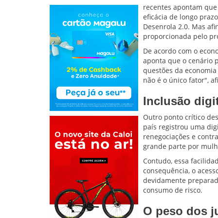
recentes apontam que o
eficácia de longo pra
Desenrola 2.0. Mas afi
proporcionada pelo p
De acordo com o econom
aponta que o cenário
questões da economia m
não é o único fator", af
Inclusão digi
Outro ponto crítico de
país registrou uma dig
renegociações e contr
grande parte por mulhe
Contudo, essa facilid
consequência, o acess
devidamente preparada
consumo de risco.
O peso dos ju