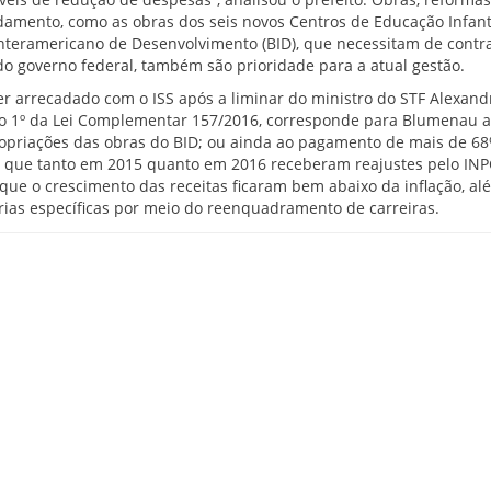
mento, como as obras dos seis novos Centros de Educação Infantil
nteramericano de Desenvolvimento (BID), que necessitam de contra
do governo federal, também são prioridade para a atual gestão.
er arrecadado com o ISS após a liminar do ministro do STF Alexand
o 1º da Lei Complementar 157/2016, corresponde para Blumenau a
priações das obras do BID; ou ainda ao pagamento de mais de 68
, que tanto em 2015 quanto em 2016 receberam reajustes pelo INP
ue o crescimento das receitas ficaram bem abaixo da inflação, al
rias específicas por meio do reenquadramento de carreiras.