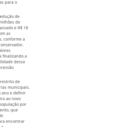
as para o
 redução de
 milhões de
assado e R$ 18
com as
s, conforme a
conservador,
alores
 finalizando a
ilidade dessa
ecessão
estrito de
rias municipais,
ano e definir
ira ao novo
população por
ento, que
de
ara encontrar
 e