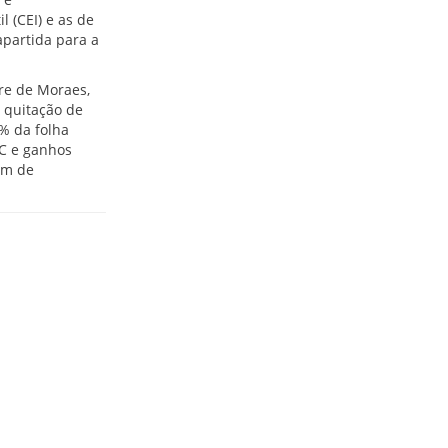
 (CEI) e as de
partida para a
re de Moraes,
 quitação de
% da folha
C e ganhos
ém de