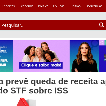
Esportes
Economia
Política
Colunas
Turismo
Ocorrências
ra prevê queda de receita 
do STF sobre ISS