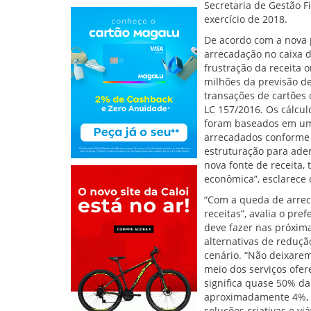
Secretaria de Gestão Fi
exercício de 2018.
De acordo com a nova pr
arrecadação no caixa d
frustração da receita
milhões da previsão de
transações de cartões 
LC 157/2016. Os cálcul
foram baseados em um 
arrecadados conforme o
estruturação para ader
nova fonte de receita,
econômica”, esclarece 
“Com a queda de arrec
receitas”, avalia o pre
deve fazer nas próxima
alternativas de reduç
cenário. “Não deixare
meio dos serviços ofe
significa quase 50% da
aproximadamente 4%, e
soluções criativas e vi