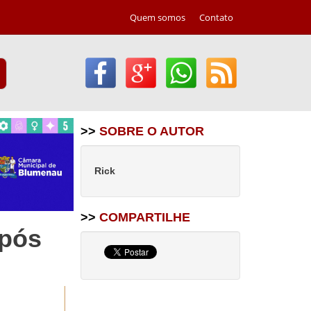
Quem somos
Contato
>>
SOBRE O AUTOR
Rick
>>
COMPARTILHE
após