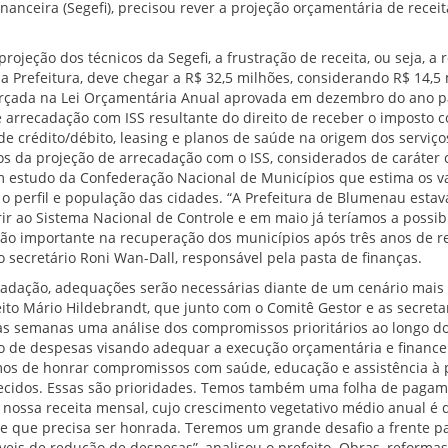
nanceira (Segefi), precisou rever a projeção orçamentária de receit
ojeção dos técnicos da Segefi, a frustração de receita, ou seja, a
a Prefeitura, deve chegar a R$ 32,5 milhões, considerando R$ 14,5
 orçada na Lei Orçamentária Anual aprovada em dezembro do ano p
 arrecadação com ISS resultante do direito de receber o imposto 
de crédito/débito, leasing e planos de saúde na origem dos serviço
os da projeção de arrecadação com o ISS, considerados de caráter 
estudo da Confederação Nacional de Municípios que estima os v
 perfil e população das cidades. “A Prefeitura de Blumenau estava
ir ao Sistema Nacional de Controle e em maio já teríamos a possib
 tão importante na recuperação dos municípios após três anos de r
o secretário Roni Wan-Dall, responsável pela pasta de finanças.
adação, adequações serão necessárias diante de um cenário mais r
feito Mário Hildebrandt, que junto com o Comitê Gestor e as secreta
s semanas uma análise dos compromissos prioritários ao longo do 
ão de despesas visando adequar a execução orçamentária e finance
mos de honrar compromissos com saúde, educação e assistência à 
recidos. Essas são prioridades. Temos também uma folha de pagam
 nossa receita mensal, cujo crescimento vegetativo médio anual é 
 que precisa ser honrada. Teremos um grande desafio a frente p
áveis de redução de despesas”, analisou o prefeito. Obras, reformas