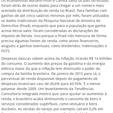
Os economistas Adriano Pitoli e Camila Saito, os pais do estudo,
foram atrás de outros dados para chegar a um número mais
acertado da distribuição de renda no Brasil. Para famílias com
ganhos de até cinco salários mínimos por mês, foram utilizados
os dados tradicionais da Pesquisa Nacional de Amostra de
Domicílios (Pnad), enquanto que para a população que ganha
acima desse valor, foram consideradas as declarações de
Imposto de Renda. Isso porque a Pnad não mensura de forma
precisa algumas fontes de renda, como ativos financeiros,
aluguéis e ganhos eventuais, como dividendos, indenizações e
FGTS.
Despesas básicas sobem acima da inflação, tirando R$ 14 bilhões
do consumo. O aumento dos preços da gasolina e da energia
elétrica maior do que a inflação tem diminuído o poder de
compra da família brasileira. De janeiro de 2015 para cá, o
percentual de renda disponível depois do pagamento de
despesas essenciais caiu de 45,6% para 43,76%. É o menor
patamar desde 2009. Um levantamento da Tendências
Consultoria Integrada mostra que, para ajustar os aumentos à
renda, o brasileiro acaba diminuindo o consumo de bens e
serviços considerados supérfluos, como vestuário e bens
duráveis. As vendas do varejo, por exemplo, caíram 0,2% em