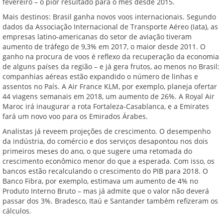
fevereiro – o pior resultado para o mês desde 2015.
Mais destinos: Brasil ganha novos voos internacionais. Segundo
dados da Associação Internacional de Transporte Aéreo (Iata), as
empresas latino-americanas do setor de aviação tiveram
aumento de tráfego de 9,3% em 2017, o maior desde 2011. O
ganho na procura de voos é reflexo da recuperação da economia
de alguns países da região – e já gera frutos, ao menos no Brasil:
companhias aéreas estão expandido o número de linhas e
assentos no País. A Air France KLM, por exemplo, planeja ofertar
44 viagens semanais em 2018, um aumento de 26%. A Royal Air
Maroc irá inaugurar a rota Fortaleza-Casablanca, e a Emirates
fará um novo voo para os Emirados Árabes.
Analistas já reveem projeções de crescimento. O desempenho
da indústria, do comércio e dos serviços desapontou nos dois
primeiros meses do ano, o que sugere uma retomada do
crescimento econômico menor do que a esperada. Com isso, os
bancos estão recalculando o crescimento do PIB para 2018. O
Banco Fibra, por exemplo, estimava um aumento de 4% no
Produto Interno Bruto – mas já admite que o valor não deverá
passar dos 3%. Bradesco, Itaú e Santander também refizeram os
cálculos.