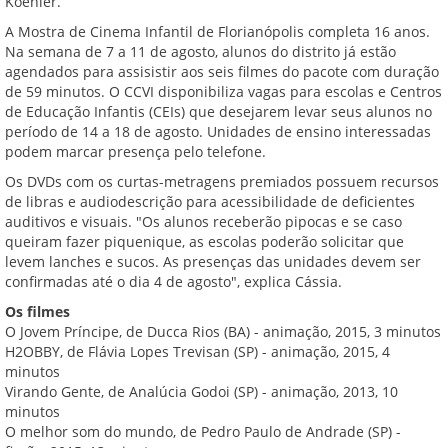
Koehler.
A Mostra de Cinema Infantil de Florianópolis completa 16 anos.
Na semana de 7 a 11 de agosto, alunos do distrito já estão
agendados para assisistir aos seis filmes do pacote com duração
de 59 minutos. O CCVI disponibiliza vagas para escolas e Centros
de Educação Infantis (CEIs) que desejarem levar seus alunos no
período de 14 a 18 de agosto. Unidades de ensino interessadas
podem marcar presença pelo telefone.
Os DVDs com os curtas-metragens premiados possuem recursos
de libras e audiodescrição para acessibilidade de deficientes
auditivos e visuais. "Os alunos receberão pipocas e se caso
queiram fazer piquenique, as escolas poderão solicitar que
levem lanches e sucos. As presenças das unidades devem ser
confirmadas até o dia 4 de agosto", explica Cássia.
Os filmes
O Jovem Príncipe, de Ducca Rios (BA) - animação, 2015, 3 minutos
H2OBBY, de Flávia Lopes Trevisan (SP) - animação, 2015, 4
minutos
Virando Gente, de Analúcia Godoi (SP) - animação, 2013, 10
minutos
O melhor som do mundo, de Pedro Paulo de Andrade (SP) -