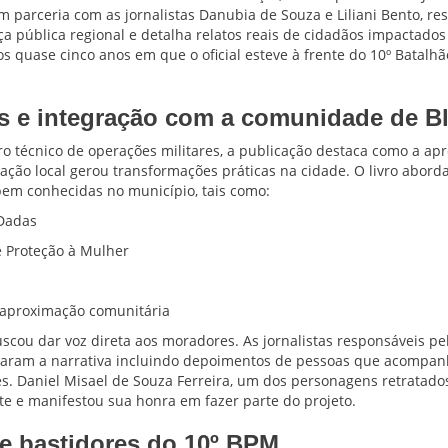
m parceria com as jornalistas Danubia de Souza e Liliani Bento, re
a pública regional e detalha relatos reais de cidadãos impactados
s quase cinco anos em que o oficial esteve à frente do 10º Batalhão
ais e integração com a comunidade de 
o técnico de operações militares, a publicação destaca como a ap
ação local gerou transformações práticas na cidade. O livro abord
 bem conhecidas no município, tais como:
Dadas
e Proteção à Mulher
s
 aproximação comunitária
scou dar voz direta aos moradores. As jornalistas responsáveis pe
aram a narrativa incluindo depoimentos de pessoas que acompan
es. Daniel Misael de Souza Ferreira, um dos personagens retratado
te e manifestou sua honra em fazer parte do projeto.
e bastidores do 10º BPM