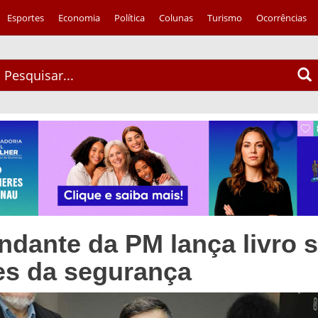
Esportes
Economia
Política
Colunas
Turismo
Ocorrências
dante da PM lança livro 
es da segurança