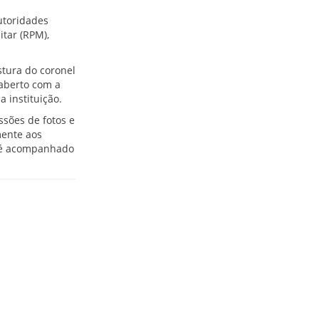
utoridades
itar (RPM),
stura do coronel
 aberto com a
 instituição.
ssões de fotos e
mente aos
afé acompanhado