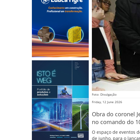
Foto: Divulgação
Friday, 12 June 2026
Obra do coronel J
no comando do 10
O espaço de eventos do
de junho, para o lança