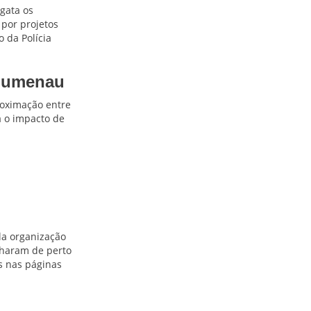
sgata os
 por projetos
 da Polícia
Blumenau
roximação entre
a o impacto de
la organização
haram de perto
s nas páginas