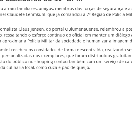
o atraiu familiares, amigos, membros das forças de segurança e a
onel Claudete Lehmkuhl, que já comandou a 7ª Região de Polícia Mil
.
jornalista Claus Jensen, do portal OBlumenauense, relembrou a po
 ressaltando o esforço contínuo do oficial em manter um diálogo
 aproximar a Polícia Militar da sociedade e humanizar a imagem da
hmidt recebeu os convidados de forma descontraída, realizando se
s personalizadas nos exemplares, que foram distribuídos gratuita
pção do público no shopping contou também com um serviço de c
da culinária local, como cuca e pão de queijo.