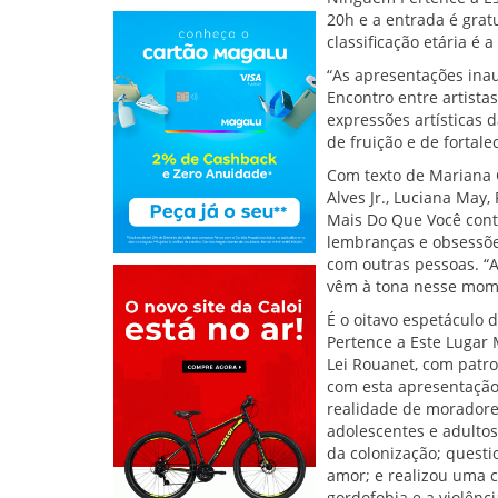
20h e a entrada é grat
classificação etária é 
“As apresentações ina
Encontro entre artistas
expressões artísticas 
de fruição e de fortale
Com texto de Mariana 
Alves Jr., Luciana May
Mais Do Que Você conta
lembranças e obsessões
com outras pessoas. “A
vêm à tona nesse momen
É o oitavo espetáculo 
Pertence a Este Lugar 
Lei Rouanet, com patroc
com esta apresentação
realidade de moradores
adolescentes e adulto
da colonização; quest
amor; e realizou uma c
gordofobia e a violênc