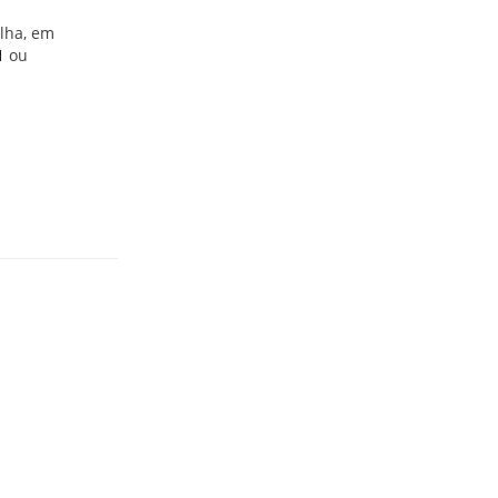
elha, em
1
ou