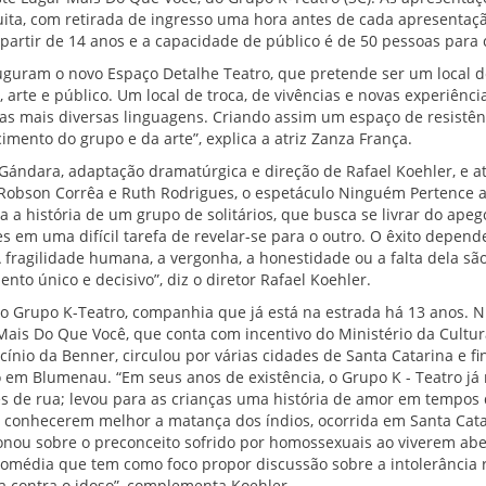
uita, com retirada de ingresso uma hora antes de cada apresentaçã
a partir de 14 anos e a capacidade de público é de 50 pessoas para
uguram o novo Espaço Detalhe Teatro, que pretende ser um local d
, arte e público. Um local de troca, de vivências e novas experiênci
das mais diversas linguagens. Criando assim um espaço de resistênc
cimento do grupo e da arte”, explica a atriz Zanza França.
Gándara, adaptação dramatúrgica e direção de Rafael Koehler, e a
, Robson Corrêa e Ruth Rodrigues, o espetáculo Ninguém Pertence a
 a história de um grupo de solitários, que busca se livrar do apeg
 em uma difícil tarefa de revelar-se para o outro. O êxito depend
 fragilidade humana, a vergonha, a honestidade ou a falta dela s
to único e decisivo”, diz o diretor Rafael Koehler.
do Grupo K-Teatro, companhia que já está na estrada há 13 anos.
Mais Do Que Você, que conta com incentivo do Ministério da Cultur
ínio da Benner, circulou por várias cidades de Santa Catarina e fin
 em Blumenau. “Em seus anos de existência, o Grupo K - Teatro já
 de rua; levou para as crianças uma história de amor em tempos 
s conhecerem melhor a matança dos índios, ocorrida em Santa Cat
ionou sobre o preconceito sofrido por homossexuais ao viverem ab
omédia que tem como foco propor discussão sobre a intolerância re
ia contra o idoso”, complementa Koehler.