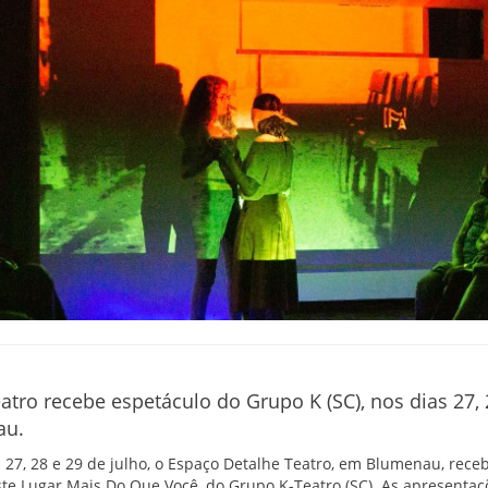
tro recebe espetáculo do Grupo K (SC), nos dias 27, 
au.
s 27, 28 e 29 de julho, o Espaço Detalhe Teatro, em Blumenau, rece
te Lugar Mais Do Que Você, do Grupo K-Teatro (SC). As apresentaç