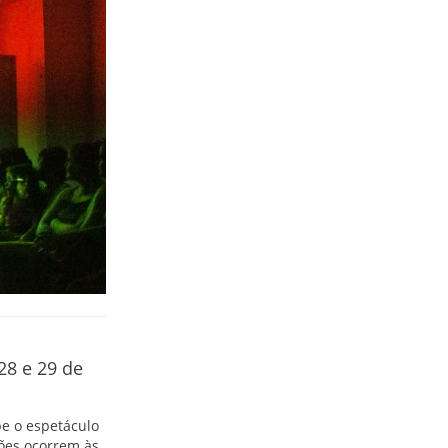
28 e 29 de
be o espetáculo
ões ocorrem às