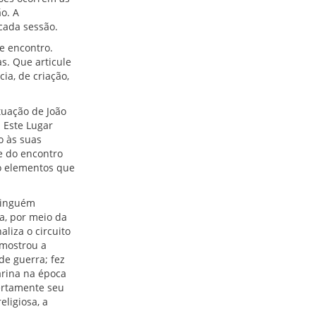
o. A
 cada sessão.
e encontro.
as. Que articule
ia, de criação,
tuação de João
 Este Lugar
o às suas
e do encontro
ão elementos que
 Ninguém
a, por meio da
aliza o circuito
 mostrou a
de guerra; fez
arina na época
ertamente seu
ligiosa, a