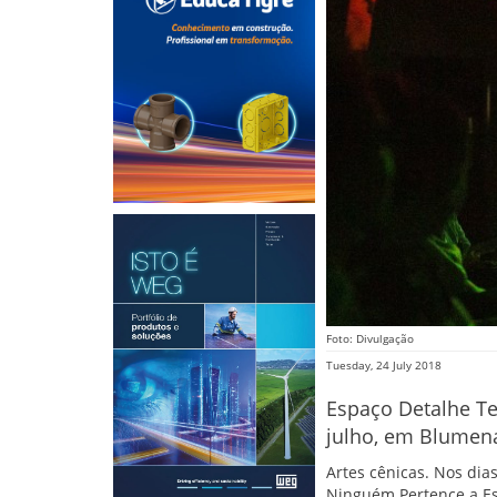
Foto: Divulgação
Tuesday, 24 July 2018
Espaço Detalhe Tea
julho, em Blumen
Artes cênicas. Nos dia
Ninguém Pertence a Es