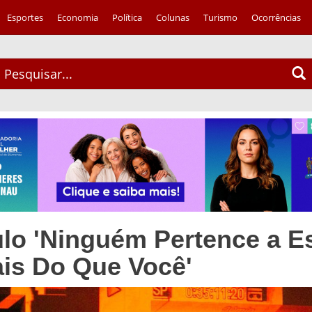
Esportes
Economia
Política
Colunas
Turismo
Ocorrências
lo 'Ninguém Pertence a E
is Do Que Você'