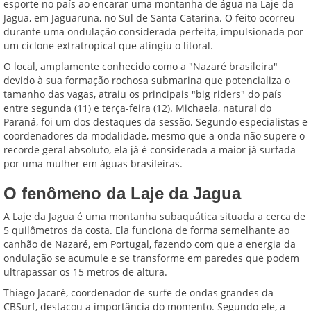
esporte no país ao encarar uma montanha de água na Laje da
Jagua, em Jaguaruna, no Sul de Santa Catarina. O feito ocorreu
durante uma ondulação considerada perfeita, impulsionada por
um ciclone extratropical que atingiu o litoral.
O local, amplamente conhecido como a "Nazaré brasileira"
devido à sua formação rochosa submarina que potencializa o
tamanho das vagas, atraiu os principais "big riders" do país
entre segunda (11) e terça-feira (12). Michaela, natural do
Paraná, foi um dos destaques da sessão. Segundo especialistas e
coordenadores da modalidade, mesmo que a onda não supere o
recorde geral absoluto, ela já é considerada a maior já surfada
por uma mulher em águas brasileiras.
O fenômeno da Laje da Jagua
A Laje da Jagua é uma montanha subaquática situada a cerca de
5 quilômetros da costa. Ela funciona de forma semelhante ao
canhão de Nazaré, em Portugal, fazendo com que a energia da
ondulação se acumule e se transforme em paredes que podem
ultrapassar os 15 metros de altura.
Thiago Jacaré, coordenador de surfe de ondas grandes da
CBSurf, destacou a importância do momento. Segundo ele, a