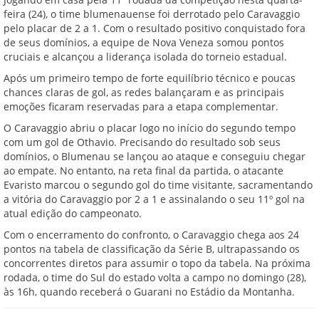
feira (24), o time blumenauense foi derrotado pelo Caravaggio
pelo placar de 2 a 1. Com o resultado positivo conquistado fora
de seus domínios, a equipe de Nova Veneza somou pontos
cruciais e alcançou a liderança isolada do torneio estadual.
Após um primeiro tempo de forte equilíbrio técnico e poucas
chances claras de gol, as redes balançaram e as principais
emoções ficaram reservadas para a etapa complementar.
O Caravaggio abriu o placar logo no início do segundo tempo
com um gol de Othavio. Precisando do resultado sob seus
domínios, o Blumenau se lançou ao ataque e conseguiu chegar
ao empate. No entanto, na reta final da partida, o atacante
Evaristo marcou o segundo gol do time visitante, sacramentando
a vitória do Caravaggio por 2 a 1 e assinalando o seu 11º gol na
atual edição do campeonato.
Com o encerramento do confronto, o Caravaggio chega aos 24
pontos na tabela de classificação da Série B, ultrapassando os
concorrentes diretos para assumir o topo da tabela. Na próxima
rodada, o time do Sul do estado volta a campo no domingo (28),
às 16h, quando receberá o Guarani no Estádio da Montanha.