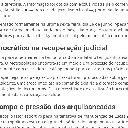
à diretoria. A informação foi obtida com exclusividade pelo comen
z, da Rádio 106 — parceira de jornalismo local —, por meio de uma
 clube.
ntado formalmente na última sexta-feira, dia 26 de junho. Apesar
sto de forma imediata ainda neste mês, a liderança do Metropolita
dores para adiar o desligamento oficial pelo menos até o encerra
ocrático na recuperação judicial
oria para a permanência temporária do mandatário tem justificativa
iva. O Metropolitano encontra-se em meio a um processo de recuper
inante com os credores está agendada para ocorrer nas próxima
ção legal e as petições do processo foram protocoladas sob a ges
esidente, uma troca imediata no comando exigiria a alteração comp
entações de documentos. Essa necessidade de atualização burocráti
damento da recuperação do clube.
ampo e pressão das arquibancadas
dicos, o fator esportivo pesa na tentativa de manutenção de Lucas 
 Metropolitano está na disputa da Série B do Campeonato Catarine
erra no término de julho e na qual o time blumenauense mantém 