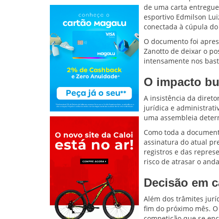
de uma carta entregue 
esportivo Edmilson Lui
conectada à cúpula do
O documento foi aprese
Zanotto de deixar o po
intensamente nos basti
O impacto bur
A insistência da diret
jurídica e administrat
uma assembleia determ
Como toda a documenta
assinatura do atual pr
registros e das repres
risco de atrasar o an
Decisão em c
Além dos trâmites jurí
fim do próximo mês. O
competição que se enc