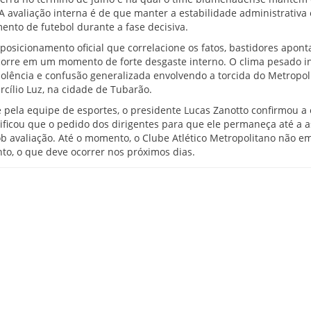
 A avaliação interna é de que manter a estabilidade administrativa 
nto de futebol durante a fase decisiva.
osicionamento oficial que correlacione os fatos, bastidores apon
orre em um momento de forte desgaste interno. O clima pesado in
iolência e confusão generalizada envolvendo a torcida do Metropol
rcílio Luz, na cidade de Tubarão.
pela equipe de esportes, o presidente Lucas Zanotto confirmou a
tificou que o pedido dos dirigentes para que ele permaneça até a 
ob avaliação. Até o momento, o Clube Atlético Metropolitano não e
nto, o que deve ocorrer nos próximos dias.