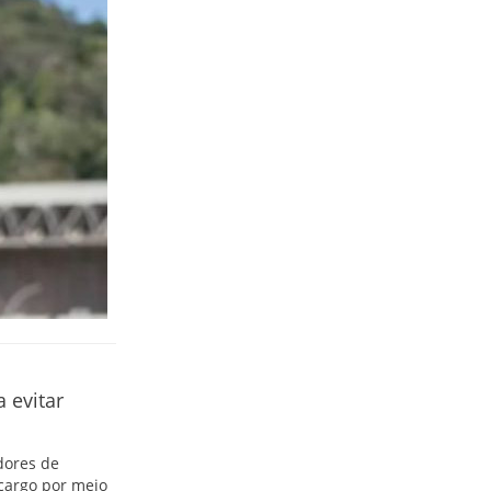
 evitar
dores de
 cargo por meio