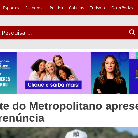
Esportes
Economia
Política
Colunas
Turismo
Ocorrências
te do Metropolitano apres
 renúncia