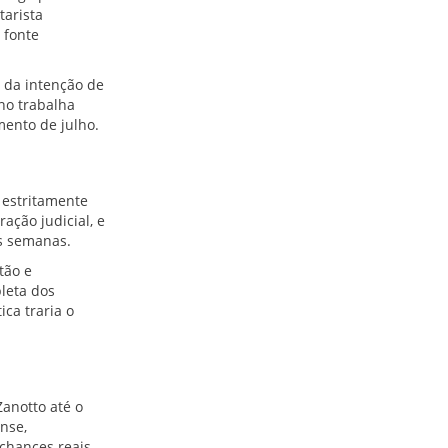
tarista
 fonte
 da intenção de
no trabalha
mento de julho.
 estritamente
ação judicial, e
s semanas.
tão e
leta dos
ca traria o
Zanotto até o
nse,
chances reais