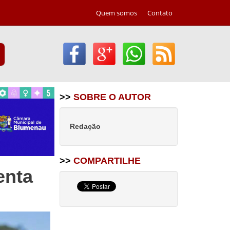
Quem somos
Contato
>>
SOBRE O AUTOR
Redação
>>
COMPARTILHE
enta