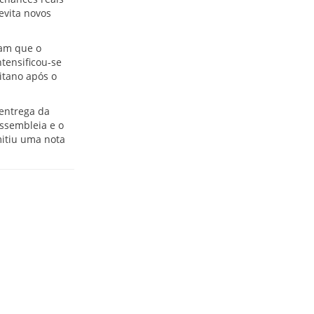
evita novos
tam que o
tensificou-se
itano após o
 entrega da
assembleia e o
mitiu uma nota