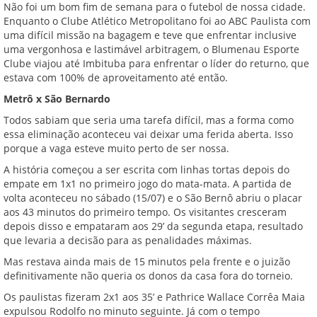
Não foi um bom fim de semana para o futebol de nossa cidade.
Enquanto o Clube Atlético Metropolitano foi ao ABC Paulista com
uma difícil missão na bagagem e teve que enfrentar inclusive
uma vergonhosa e lastimável arbitragem, o Blumenau Esporte
Clube viajou até Imbituba para enfrentar o líder do returno, que
estava com 100% de aproveitamento até então.
Metrô x São Bernardo
Todos sabiam que seria uma tarefa difícil, mas a forma como
essa eliminação aconteceu vai deixar uma ferida aberta. Isso
porque a vaga esteve muito perto de ser nossa.
A história começou a ser escrita com linhas tortas depois do
empate em 1x1 no primeiro jogo do mata-mata. A partida de
volta aconteceu no sábado (15/07) e o São Bernô abriu o placar
aos 43 minutos do primeiro tempo. Os visitantes cresceram
depois disso e empataram aos 29’ da segunda etapa, resultado
que levaria a decisão para as penalidades máximas.
Mas restava ainda mais de 15 minutos pela frente e o juizão
definitivamente não queria os donos da casa fora do torneio.
Os paulistas fizeram 2x1 aos 35’ e Pathrice Wallace Corrêa Maia
expulsou Rodolfo no minuto seguinte. Já com o tempo