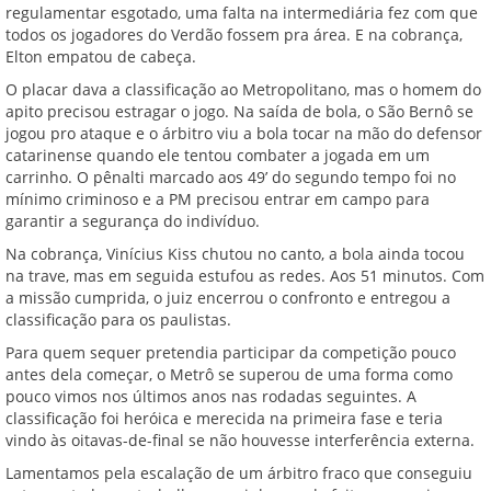
regulamentar esgotado, uma falta na intermediária fez com que
todos os jogadores do Verdão fossem pra área. E na cobrança,
Elton empatou de cabeça.
O placar dava a classificação ao Metropolitano, mas o homem do
apito precisou estragar o jogo. Na saída de bola, o São Bernô se
jogou pro ataque e o árbitro viu a bola tocar na mão do defensor
catarinense quando ele tentou combater a jogada em um
carrinho. O pênalti marcado aos 49’ do segundo tempo foi no
mínimo criminoso e a PM precisou entrar em campo para
garantir a segurança do indivíduo.
Na cobrança, Vinícius Kiss chutou no canto, a bola ainda tocou
na trave, mas em seguida estufou as redes. Aos 51 minutos. Com
a missão cumprida, o juiz encerrou o confronto e entregou a
classificação para os paulistas.
Para quem sequer pretendia participar da competição pouco
antes dela começar, o Metrô se superou de uma forma como
pouco vimos nos últimos anos nas rodadas seguintes. A
classificação foi heróica e merecida na primeira fase e teria
vindo às oitavas-de-final se não houvesse interferência externa.
Lamentamos pela escalação de um árbitro fraco que conseguiu