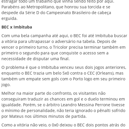
estragar todo um trabalho que vinha sendo feito por aqui.
Parabéns ao Metropolitano, que honrou sua torcida e se
despede da Série D do Campeonato Brasileiro de cabeça
erguida.
BEC x Imbituba
Com uma bela campanha até aqui, o BEC foi até Imbituba buscar
a vitória para ultrapassar o adversário na tabela. Depois de
vencer o primeiro turno, o Tricolor precisa terminar também em
primeiro o segundo para que conquiste o acesso sem a
necessidade de disputar uma final.
O problema é que o Imbituba venceu seus dois jogos anteriores,
enquanto o BEC trazia um belo 5x0 contra o CEC (Orleans), mas
também um empate sem gols com o Porto logo em seu primeiro
jogo.
Melhor na maior parte do confronto, os visitantes não
conseguiram traduzir as chances em gol e o duelo terminou em
igualdade. Porém, se o árbitro Leandro Messina Perrone tivesse
o mínimo de personalidade, não teria ignorado o pênalti sofrido
por Mateus nos últimos minutos de partida.
Como a vitória não veio, o 0x0 deixou o BEC dois pontos atrás do