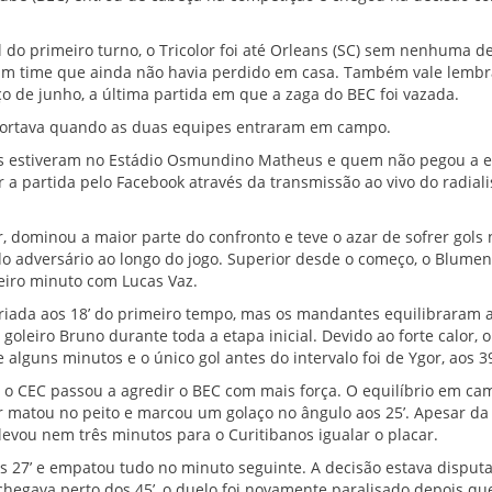
 do primeiro turno, o Tricolor foi até Orleans (SC) sem nenhuma d
 time que ainda não havia perdido em casa. Também vale lembra
o de junho, a última partida em que a zaga do BEC foi vazada.
portava quando as duas equipes entraram em campo.
 estiveram no Estádio Osmundino Matheus e quem não pegou a e
 partida pelo Facebook através da transmissão ao vivo do radiali
dominou a maior parte do confronto e teve o azar de sofrer gols 
do adversário ao longo do jogo. Superior desde o começo, o Blume
eiro minuto com Lucas Vaz.
riada aos 18’ do primeiro tempo, mas os mandantes equilibraram a
oleiro Bruno durante toda a etapa inicial. Devido ao forte calor, o
alguns minutos e o único gol antes do intervalo foi de Ygor, aos 39
s, o CEC passou a agredir o BEC com mais força. O equilíbrio em ca
r matou no peito e marcou um golaço no ângulo aos 25’. Apesar da
evou nem três minutos para o Curitibanos igualar o placar.
 27’ e empatou tudo no minuto seguinte. A decisão estava disput
hegava perto dos 45’, o duelo foi novamente paralisado depois q