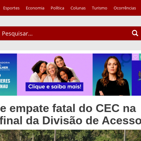
Esportes
Economia
Política
Colunas
Turismo
Ocorrências
e empate fatal do CEC na
 final da Divisão de Acess