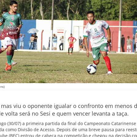
ans)
0, mas viu o oponente igualar o confronto em menos d
e volta será no Sesi e quem vencer levanta a taça.
o (30/07) a primeira partida da final do Campeonato Catarinense 
a como Divisão de Acesso. Depois de uma breve pausa para reestr
ube (BEC) entrou de cabeça na competição e chegou na decisão c