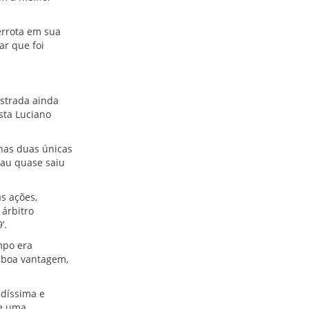
errota em sua
r que foi
strada ainda
sta Luciano
nas duas únicas
nau quase saiu
s ações,
 árbitro
’.
mpo era
 boa vantagem,
adíssima e
ue uma