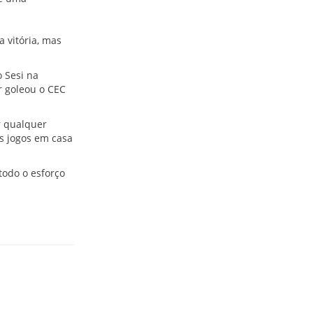
 vitória, mas
 Sesi na
r goleou o CEC
r qualquer
os jogos em casa
todo o esforço