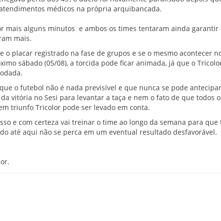
 atendimentos médicos na própria arquibancada.
por mais alguns minutos e ambos os times tentaram ainda garantir a
ram mais.
 o placar registrado na fase de grupos e se o mesmo acontecer no
ximo sábado (05/08), a torcida pode ficar animada, já que o Tricolo
rodada.
que o futebol não é nada previsível e que nunca se pode antecipa
 da vitória no Sesi para levantar a taça e nem o fato de que todos 
m triunfo Tricolor pode ser levado em conta.
isso e com certeza vai treinar o time ao longo da semana para que 
o até aqui não se perca em um eventual resultado desfavorável.
or.