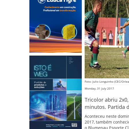
Foto: Julio Longuinho (CEC/Orle
Monday, 31 July 2017
Tricolor abriu 2x
minutos. Partida d
Aconteceu neste doming
2017, também conhecid
o Blumenau Esporte Cl