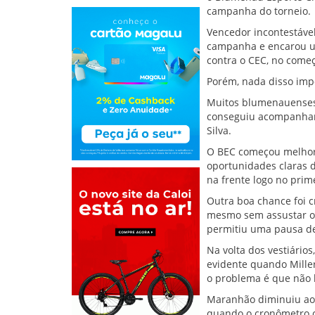
campanha do torneio.
Vencedor incontestável
campanha e encarou um
contra o CEC, no começ
Porém, nada disso im
Muitos blumenauenses
conseguiu acompanhar a
Silva.
O BEC começou melhor, 
oportunidades claras 
na frente logo no prim
Outra boa chance foi c
mesmo sem assustar o g
permitiu uma pausa de 
Na volta dos vestiário
evidente quando Mille
o problema é que não l
Maranhão diminuiu aos
quando o cronômetro c