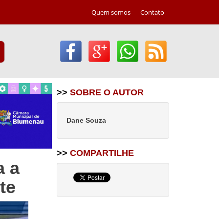
Quem somos
Contato
>>
SOBRE O AUTOR
Dane Souza
>>
COMPARTILHE
a a
te