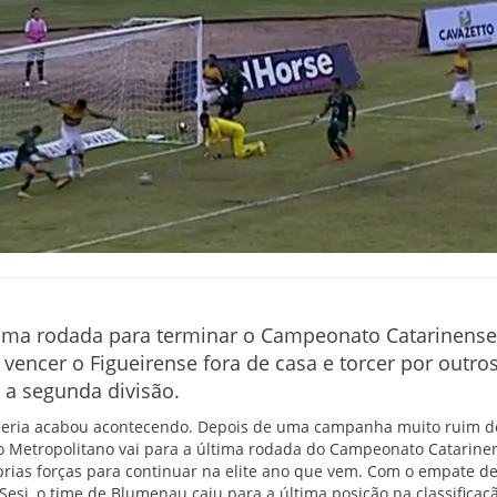
uma rodada para terminar o Campeonato Catarinense,
vencer o Figueirense fora de casa e torcer por outro
 a segunda divisão.
queria acabou acontecendo. Depois de uma campanha muito ruim 
ico Metropolitano vai para a última rodada do Campeonato Catarin
rias forças para continuar na elite ano que vem. Com o empate de
esi, o time de Blumenau caiu para a última posição na classificaçã