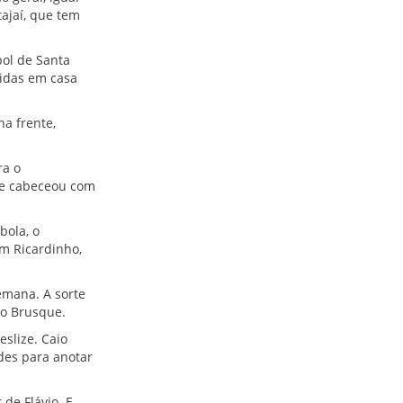
ajaí, que tem
bol de Santa
tidas em casa
a frente,
ra o
o e cabeceou com
bola, o
m Ricardinho,
emana. A sorte
 o Brusque.
eslize. Caio
des para anotar
 de Flávio. E