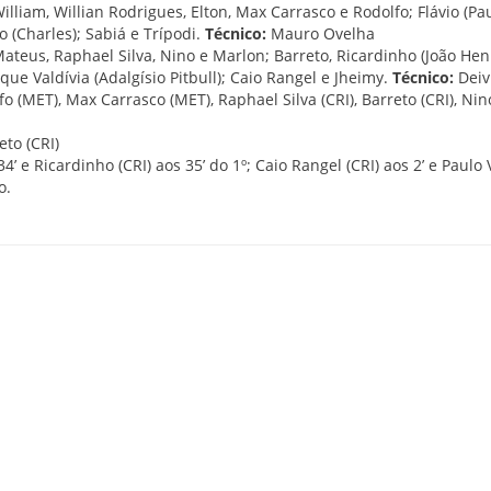
William, Willian Rodrigues, Elton, Max Carrasco e Rodolfo; Flávio (Pau
o (Charles); Sabiá e Trípodi.
Técnico:
Mauro Ovelha
ateus, Raphael Silva, Nino e Marlon; Barreto, Ricardinho (João Hen
ue Valdívia (Adalgísio Pitbull); Caio Rangel e Jheimy.
Técnico:
Deiv
o (MET), Max Carrasco (MET), Raphael Silva (CRI), Barreto (CRI), Nin
to (CRI)
4’ e Ricardinho (CRI) aos 35’ do 1º; Caio Rangel (CRI) aos 2’ e Paulo 
o.