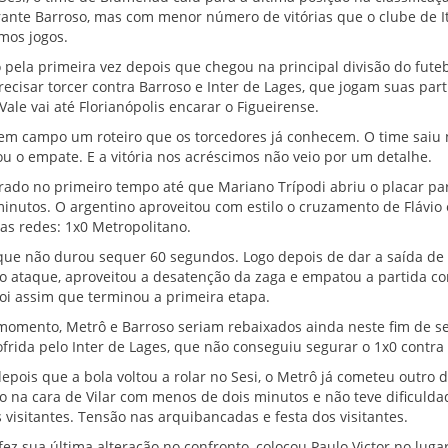
ante Barroso, mas com menor número de vitórias que o clube de It
mos jogos.
 pela primeira vez depois que chegou na principal divisão do fute
precisar torcer contra Barroso e Inter de Lages, que jogam suas par
ale vai até Florianópolis encarar o Figueirense.
 em campo um roteiro que os torcedores já conhecem. O time saiu n
u o empate. E a vitória nos acréscimos não veio por um detalhe.
rado no primeiro tempo até que Mariano Trípodi abriu o placar pa
inutos. O argentino aproveitou com estilo o cruzamento de Flávi
as redes: 1x0 Metropolitano.
ue não durou sequer 60 segundos. Logo depois de dar a saída de 
o ataque, aproveitou a desatenção da zaga e empatou a partida co
oi assim que terminou a primeira etapa.
momento, Metrô e Barroso seriam rebaixados ainda neste fim de s
rida pelo Inter de Lages, que não conseguiu segurar o 1x0 contra
epois que a bola voltou a rolar no Sesi, o Metrô já cometeu outro d
 na cara de Vilar com menos de dois minutos e não teve dificulda
 visitantes. Tensão nas arquibancadas e festa dos visitantes.
ez sua última alteração no confronto, colocou Paulo Victor no lugar