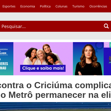
Esportes
Economia
Política
Colunas
Turismo
Ocorrências
ontra o Criciúma complic
o Metrô permanecer na eli