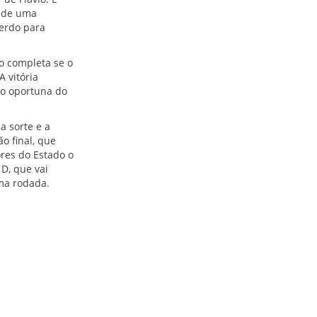
s de uma
uerdo para
o completa se o
 vitória
ão oportuna do
a sorte e a
o final, que
ores do Estado o
D, que vai
ima rodada.