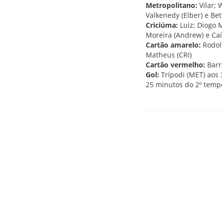
Metropolitano:
Vilar; 
Valkenedy (Elber) e Bet
Criciúma:
Luiz; Diogo M
Moreira (Andrew) e Caíq
Cartão amarelo:
Rodolf
Matheus (CRI)
Cartão vermelho:
Barre
Gol:
Trípodi (MET) aos 3
25 minutos do 2º temp