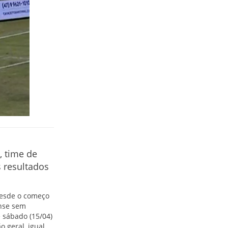
 time de
s resultados
desde o começo
ense sem
 sábado (15/04)
o geral, igual