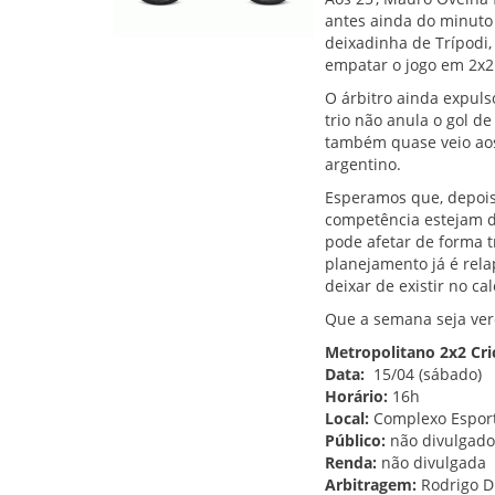
antes ainda do minuto
deixadinha de Trípodi,
empatar o jogo em 2x2
O árbitro ainda expuls
trio não anula o gol d
também quase veio aos
argentino.
Esperamos que, depois 
competência estejam do
pode afetar de forma t
planejamento já é rela
deixar de existir no c
Que a semana seja ver
Metropolitano 2x2 Cr
Data:
15/04 (sábado)
Horário:
16h
Local:
Complexo Esport
Público:
não divulgado
Renda:
não divulgada
Arbitragem:
Rodrigo D'