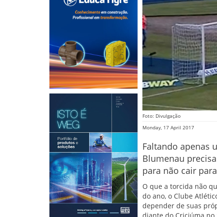
Foto: Divulgação
Monday, 17 April 2017
Faltando apenas 
Blumenau precisa 
para não cair para
O que a torcida não 
do ano, o Clube Atlét
depender de suas próp
diante do Criciúma no S