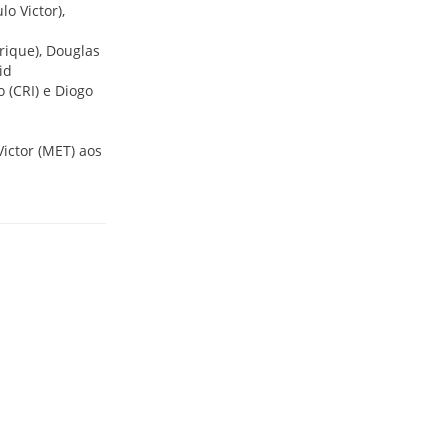
lo Victor),
rique), Douglas
id
o (CRI) e Diogo
Victor (MET) aos