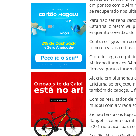
em pontos com o Almir
se recuperado nos últi
Para não ser rebaixado
Catarina, o Metrô vai 
enquanto o Verdão do V
Contra o Tigre, entrou
tomou a virada e busco
O duelo seguia equilib
Metropolitano aos 34 m
firmeza para o fundo d
Alegria em Blumenau q
Criciúma se projetou n
também de cabeça. E f
Com os resultados de 
mudou com a virada sof
Se não bastasse, logo d
Rangel recebeu sozinho
o 2x1 no placar para os
Aos 25’, Mauro Ovelha f