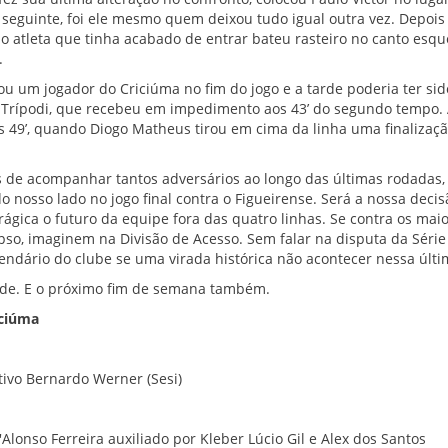
 seguinte, foi ele mesmo quem deixou tudo igual outra vez. Depoi
 o atleta que tinha acabado de entrar bateu rasteiro no canto esq
.
ou um jogador do Criciúma no fim do jogo e a tarde poderia ter sid
e Trípodi, que recebeu em impedimento aos 43’ do segundo tempo. A
 49’, quando Diogo Matheus tirou em cima da linha uma finalizaç
de acompanhar tantos adversários ao longo das últimas rodadas, 
 nosso lado no jogo final contra o Figueirense. Será a nossa decisã
rágica o futuro da equipe fora das quatro linhas. Se contra os mai
pso, imaginem na Divisão de Acesso. Sem falar na disputa da Série 
alendário do clube se uma virada histórica não acontecer nessa últ
de. E o próximo fim de semana também.
iciúma
ivo Bernardo Werner (Sesi)
Alonso Ferreira auxiliado por Kleber Lúcio Gil e Alex dos Santos