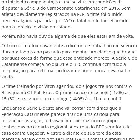
no início do campeonato, o clube se viu sem condições de
disputar a Série B do Campeonato Catarinense em 2015. Sem
atletas devidamente registrados na FCF, o time foi punido,
perdeu algumas partidas por WO e fatalmente foi rebaixado
para a terceira divisão do estado.
Porém, não havia dúvida alguma de que eles estariam de volta.
O Tricolor mudou novamente a diretoria e trabalhou em silêncio
durante todo o ano passado para montar um elenco que brigue
por suas cores da forma que essa entidade merece. A Série C do
Catarinense começa no dia 21 e o BEC continua com tudo a
preparação para retornar ao lugar de onde nunca deveria ter
saído.
O time treinado por Viton agendou dois jogos-treinos contra o
Brusque no CT Rolf Erbe. O primeiro acontece hoje (11/05) às
15h30' e o segundo no domingo (14/05) às 11h da manhã.
Enquanto a Série B deste ano vai contar com times que a
Federação Catarinense parece tirar de uma cartola para
preencher as vagas, a divisão inferior traz cinco equipes
conhecidas no cenário regional. A estreia do BEC será fora de
casa contra Caçador. A estreia diante de sua torcida está
marcada para o domingo seguinte (28/05) contra o Imbituba no