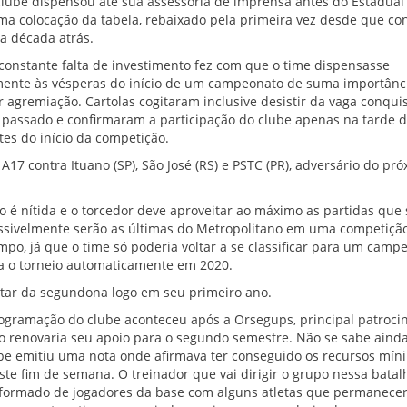
clube dispensou até sua assessoria de imprensa antes do Estadual
ma colocação da tabela, rebaixado pela primeira vez desde que co
a década atrás.
constante falta de investimento fez com que o time dispensasse
amente às vésperas do início de um campeonato de suma importânc
 agremiação. Cartolas cogitaram inclusive desistir da vaga conq
 passado e confirmaram a participação do clube apenas na tarde 
tes do início da competição.
A17 contra Ituano (SP), São José (RS) e PSTC (PR), adversário do p
o é nítida e o torcedor deve aproveitar ao máximo as partidas que
ossivelmente serão as últimas do Metropolitano em uma competiçã
po, já que o time só poderia voltar a se classificar para um camp
ia o torneio automaticamente em 2020.
oltar da segundona logo em seu primeiro ano.
rogramação do clube aconteceu após a Orsegups, principal patroci
ão renovaria seu apoio para o segundo semestre. Não se sabe aind
ube emitiu uma nota onde afirmava ter conseguido os recursos mín
te fim de semana. O treinador que vai dirigir o grupo nessa batal
á formado de jogadores da base com alguns atletas que permanece