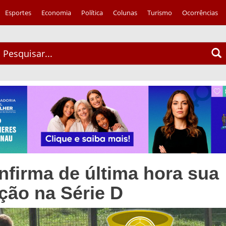
Esportes
Economia
Política
Colunas
Turismo
Ocorrências
nfirma de última hora sua
ação na Série D