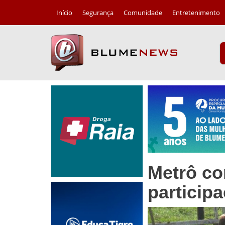
Início
Segurança
Comunidade
Entretenimento
Metrô co
particip