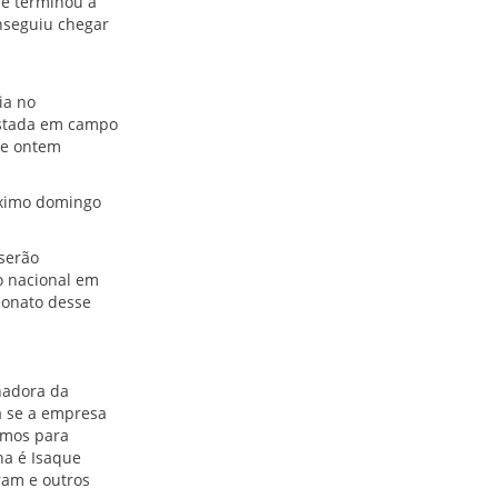
 e terminou a
nseguiu chegar
ia no
uistada em campo
de ontem
róximo domingo
 serão
o nacional em
eonato desse
nadora da
a se a empresa
imos para
ha é Isaque
ram e outros