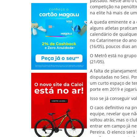
passado. Neste ano o 
competição na penúlti
na elite há mais de um
A queda eminente e a 
alguns atletas pratic
calendário de qualquer
no Catarinense do ano
(16/05), poucos dias an
O Metrô está no grupo 
(21/05).
A falta de planejament
disputadas no Sesi. P
um curto espaço de tem
porte em 2019 e jogar
Isso se já conseguir v
O caos definitivo na p
equipe, revelar que n
voltou atrás, mas o cl
entrar em campo já nes
Pereira. O elenco ser