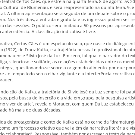
teatral Certos Cães, que estreia na quarta-feira, 8 de agosto, às 2
 Cultural de Blumenau, e será reapresentado na quinta-feira, 9, e s
cal. A última apresentação será seguida de um debate sobre o pro
. Nos três dias, a entrada é gratuita e os ingressos podem ser ret
io das sessões. O público será limitado a 50 pessoas por apresentaç
antecedência. A classificação indicativa é livre.
orativa, Certos Cães é um espetáculo solo, que nasce do diálogo ent
 (1922), de Franz Kafka, e a trajetória pessoal e profissional do ator
umenauense Silvio José da Luz. Em cena, tal qual o narrador do text
tiga, silencioso e solitário, as relações estabelecidas entre os mem
integra, questionando-se sobre a origem do alimento, por que po
re - o tempo todo sob o olhar vigilante e a interferência coercitiva 
orauer.
do cão’ de Kafka, a trajetória de Silvio José da Luz sempre foi pa
os, pela busca de inserção e a vida em grupo, pela pesquisa artíst
o viver de arte”, revela o Morauer, com quem Da Luz estabeleceu 
izade há mais de duas décadas.
vida do protagonista e conto de Kafka está no cerne da “dramaturgia
como um “processo criativo que vai além da narrativa literária e vis
do colaborativo”. Responsável também por escrever o texto da peça,