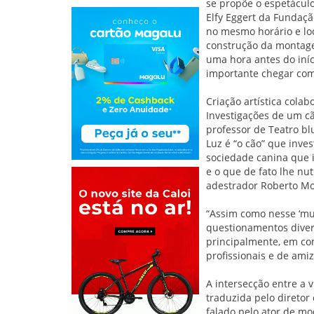
se propõe o espetáculo 
Elfy Eggert da Fundação
no mesmo horário e lo
construção da montagem
uma hora antes do iníc
importante chegar com 
Criação artística colab
Investigações de um cão
professor de Teatro bl
Luz é “o cão” que inves
sociedade canina que 
e o que de fato lhe nut
adestrador Roberto M
“Assim como nesse ‘mun
questionamentos divers
principalmente, em com
profissionais e de am
A intersecção entre a 
traduzida pelo diretor 
falado pelo ator de mo