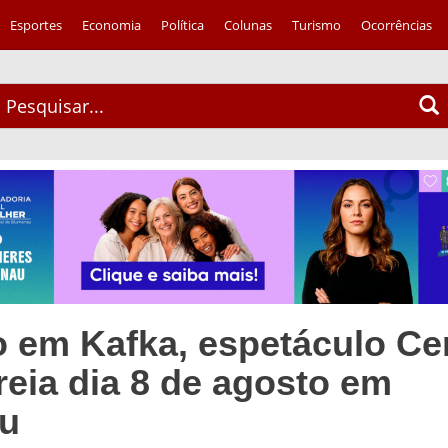
Esportes
Economia
Política
Colunas
Turismo
Ocorrências
o em Kafka, espetáculo Ce
reia dia 8 de agosto em
u