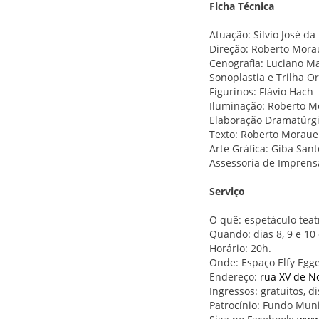
Ficha Técnica
Atuação: Silvio José da
Direção: Roberto Mor
Cenografia: Luciano M
Sonoplastia e Trilha O
Figurinos: Flávio Hach
Iluminação: Roberto Mo
Elaboração Dramatúrgic
Texto: Roberto Morau
Arte Gráfica: Giba San
Assessoria de Imprensa
Serviço
O quê: espetáculo teat
Quando: dias 8, 9 e 10 
Horário: 20h.
Onde: Espaço Elfy Egg
Endereço:
rua XV de N
Ingressos: gratuitos, d
Patrocínio: Fundo Muni