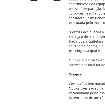
contribuições da equip
eixos: a “preparação d
corporais, resultando 
considerou a influência
executada pelo músico
“Certos Cães buscou a 
reforça o diretor. Assi
Hach, que arquitetaram
seus semelhantes, e a i
psicológica a qual é 
O projeto teatral Cert
através do Edital 003/2
Sinopse
Certos cães têm morad
Outros cães são solitá
Perambulam pelas ruas
Do encontro de um cão 