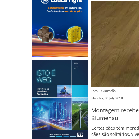
Foto: Divulgação
Monday, 30 July 2018
Montagem recebeu 
Blumenau.
Certos cães têm moradi
cães são solitários, vi