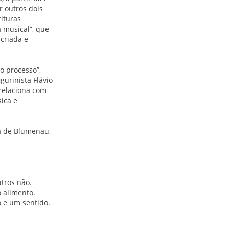
r outros dois
ituras
 musical”, que
 criada e
o processo”,
gurinista Flávio
relaciona com
sica e
ra de Blumenau,
tros não.
o alimento.
 e um sentido.