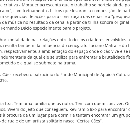
e criativa - Morauer acrescenta que o trabalho se norteia ainda po
o ator”, com treinamentos físicos que levaram à composição de part
em sequências de ações para a construção das cenas, e a “pesquisa
 da música no resultado da cena, a partir da trilha sonora original
 Fernando Dácio especialmente para o projeto.
horizontalidade nas relações entre todos os criadores envolvidos n
m, resulta também da influência do cenógrafo Luciano Mafra, e do fi
, respectivamente, a ambientação do espaço onde o cão vive e se 
ndumentária da qual ele se utiliza para enfrentar a brutalidade fí
submetido e a qual se submete na trama.
os Cães recebeu o patrocínio do Fundo Municipal de Apoio à Cultu
016.
ia fixa. Têm uma família que os nutra. Têm com quem conviver. Ou
rios. Vivem do jeito que conseguem. Reviram o lixo para encontrar 
 à procura de um lugar para dormir e tentam encontrar um grupo
de rua e de um artista solitário nasce “Certos Cães”.