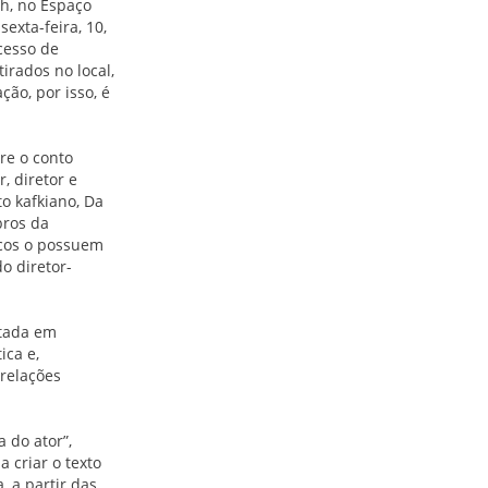
0h, no Espaço
exta-feira, 10,
cesso de
irados no local,
ão, por isso, é
re o conto
, diretor e
o kafkiano, Da
bros da
ucos o possuem
do diretor-
utada em
ica e,
relações
 do ator”,
a criar o texto
 a partir das