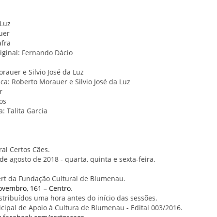
 Luz
auer
afra
riginal: Fernando Dácio
rauer e Silvio José da Luz
a: Roberto Morauer e Silvio José da Luz
er
tos
: Talita Garcia
ral Certos Cães.
de agosto de 2018 - quarta, quinta e sexta-feira.
ert da Fundação Cultural de Blumenau.
ovembro, 161 – Centro
.
istribuídos uma hora antes do início das sessões.
cipal de Apoio à Cultura de Blumenau - Edital 003/2016.