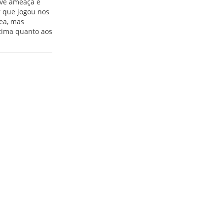
ave ameaça e
r que jogou nos
rea, mas
ítima quanto aos