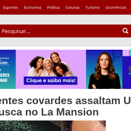
Esportes
Economia
Política
Colunas
Turismo
Ocorrências
ntes covardes assaltam U
usca no La Mansion