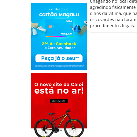
Chegando no local det
agredindo fisicamente
olhos da vítima, que n
os covardes não foram 
procedimentos legais.