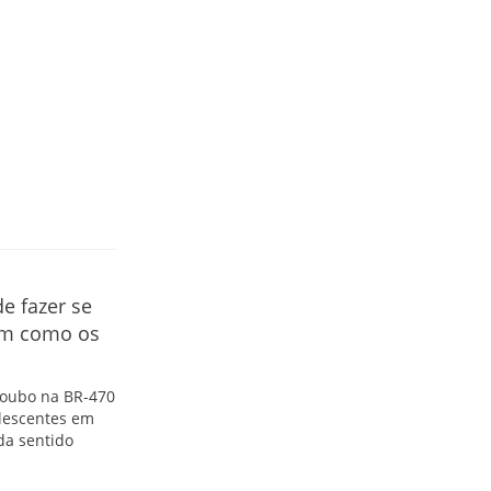
e fazer se
ram como os
 roubo na BR-470
olescentes em
da sentido