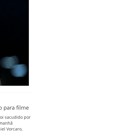
 para filme
foi sacudido por
a manhã
el Vorcaro,