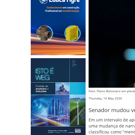
Foto: Flávio Bolsonaro em plená
Thursday, 14 May 2026
Senador mudou ver
Em um intervalo de apen
uma mudança de narrat
classificou como "ment