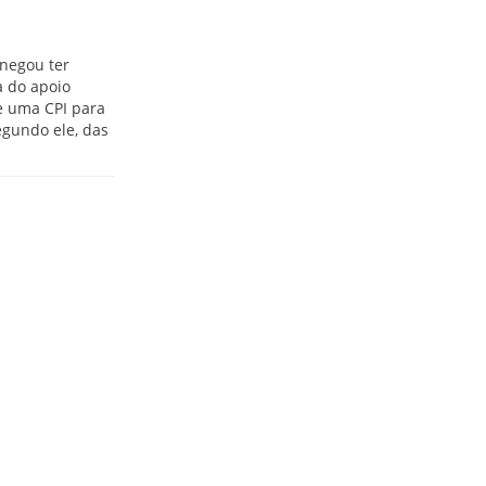
 negou ter
a do apoio
e uma CPI para
egundo ele, das