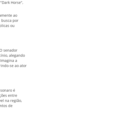
 "Dark Horse",
tamente ao
a busca por
blicas ou
O senador
ínio, alegando
"Imagina a
rindo-se ao ator
lsonaro é
ções entre
el na região,
ntos de