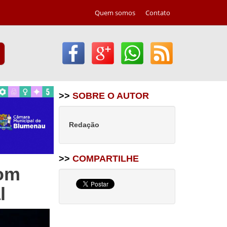
Quem somos
Contato
>>
SOBRE O AUTOR
Redação
>>
COMPARTILHE
com
l