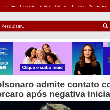
Esportes
Economia
Política
Colunas
Turismo
Ocorrências
olsonaro admite contato 
rcaro após negativa inicia