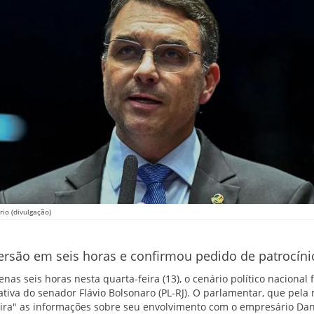
rio (divulgação)
são em seis horas e confirmou pedido de patrocínio
as seis horas nesta quarta-feira (13), o cenário político nacional 
iva do senador Flávio Bolsonaro (PL-RJ). O parlamentar, que pel
ira" as informações sobre seu envolvimento com o empresário Dani