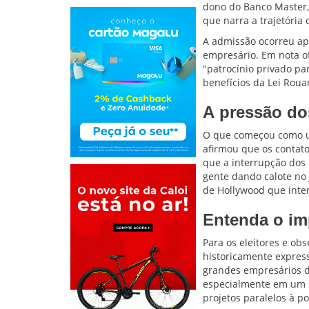
dono do Banco Master, 
que narra a trajetória 
A admissão ocorreu ap
empresário. Em nota ofi
"patrocínio privado pa
benefícios da Lei Roua
A pressão do
O que começou como u
afirmou que os contato
que a interrupção dos
gente dando calote no 
de Hollywood que inter
Entenda o im
Para os eleitores e ob
historicamente express
grandes empresários do
especialmente em um 
projetos paralelos à p