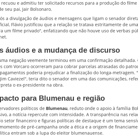
recuou e admitiu ter solicitado recursos para a produção do filme
de seu pai, Jair Bolsonaro.
ós a divulgação de áudios e mensagens que ligam o senador dire
cial, Flávio justificou que a relação se tratava estritamente de um
ra um filme privado", enfatizando que não houve uso de verbas pú
net.
s áudios e a mudança de discurso
ma negação veemente terminou em uma confirmação detalhada. 
s com Vorcaro ocorreram para cobrar parcelas atrasadas do patroc
 pagamentos poderia prejudicar a finalização do longa-metragem. 
Jim Caviezel", teria dito o senador em uma das comunicações, refe
preta o ex-presidente na obra.
pacto para Blumenau e região
servadores políticos de
Blumenau
, reduto onde o apoio à família Bo
ivo, a notícia repercute com intensidade. A transparência nas rela
 setor financeiro e figuras políticas de destaque é um tema sensív
momento de pré-campanha onde a ética e a origem de financiame
olítica entram sob a lupa do eleitor blumenauense.