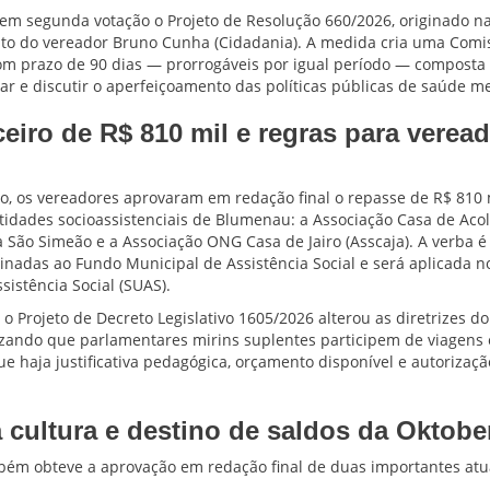
m segunda votação o Projeto de Resolução 660/2026, originado n
nto do vereador Bruno Cunha (Cidadania). A medida cria uma Comis
om prazo de 90 dias — prorrogáveis por igual período — composta 
ar e discutir o aperfeiçoamento das políticas públicas de saúde me
ceiro de R$ 810 mil e regras para verea
, os vereadores aprovaram em redação final o repasse de R$ 810 m
ntidades socioassistenciais de Blumenau: a Associação Casa de Acol
a São Simeão e a Associação ONG Casa de Jairo (Asscaja). A verba é
nadas ao Fundo Municipal de Assistência Social e será aplicada n
sistência Social (SUAS).
o Projeto de Decreto Legislativo 1605/2026 alterou as diretrizes d
izando que parlamentares mirins suplentes participem de viagens e
ue haja justificativa pedagógica, orçamento disponível e autorizaçã
 cultura e destino de saldos da Oktobe
bém obteve a aprovação em redação final de duas importantes atu