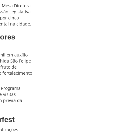
a Mesa Diretora
são Legislativa
por cinco
ntal na cidade.
dores
il em auxílio
hida São Felipe
 fruto de
o fortalecimento
o Programa
 visitas
o prévia da
rfest
alizações