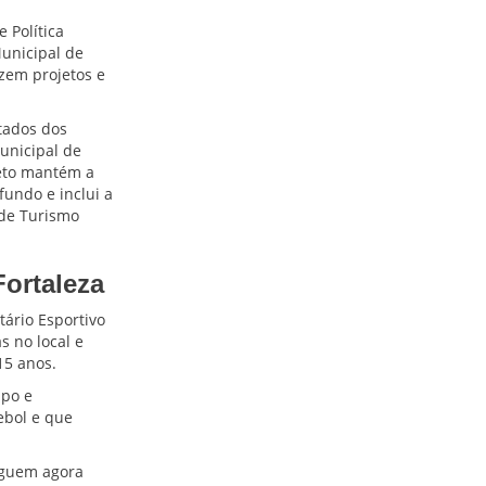
 Política
Municipal de
izem projetos e
tados dos
unicipal de
jeto mantém a
fundo e inclui a
 de Turismo
Fortaleza
ário Esportivo
s no local e
15 anos.
mpo e
ebol e que
eguem agora