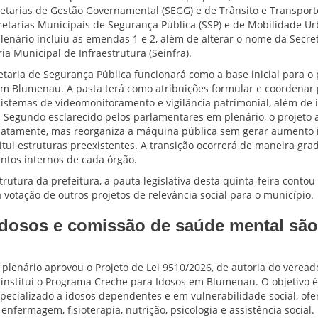
retarias de Gestão Governamental (SEGG) e de Trânsito e Transport
retarias Municipais de Segurança Pública (SSP) e de Mobilidade U
plenário incluiu as emendas 1 e 2, além de alterar o nome da Secre
ia Municipal de Infraestrutura (Seinfra).
etaria de Segurança Pública funcionará como a base inicial para o
m Blumenau. A pasta terá como atribuições formular e coordenar p
 sistemas de videomonitoramento e vigilância patrimonial, além de 
s. Segundo esclarecido pelos parlamentares em plenário, o projeto 
diatamente, mas reorganiza a máquina pública sem gerar aumento 
itui estruturas preexistentes. A transição ocorrerá de maneira gra
ntos internos de cada órgão.
rutura da prefeitura, a pauta legislativa desta quinta-feira contou
otação de outros projetos de relevância social para o município.
idosos e comissão de saúde mental são
plenário aprovou o Projeto de Lei 9510/2026, de autoria do vereado
 institui o Programa Creche para Idosos em Blumenau. O objetivo é
pecializado a idosos dependentes e em vulnerabilidade social, of
nfermagem, fisioterapia, nutrição, psicologia e assistência social.