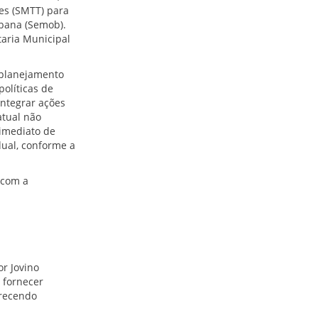
es (SMTT) para
rbana (Semob).
taria Municipal
 planejamento
olíticas de
integrar ações
atual não
imediato de
dual, conforme a
 com a
r Jovino
 fornecer
erecendo