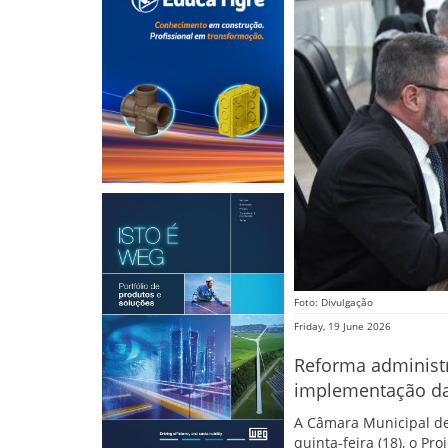
Foto: Divulgação
Friday, 19 June 2026
Reforma administra
implementação da
A Câmara Municipal de
quinta-feira (18), o P