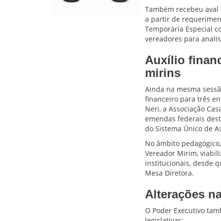
Também recebeu aval e
a partir de requerime
Temporária Especial c
vereadores para analis
Auxílio finan
mirins
Ainda na mesma sessão
financeiro para três e
Neri, a Associação Cas
emendas federais desti
do Sistema Único de As
No âmbito pedagógico, 
Vereador Mirim, viabil
institucionais, desde q
Mesa Diretora.
Alterações na
O Poder Executivo tam
legislativas: