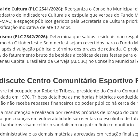
l de Cultura (PLC 2541/2026):
Reorganiza o Conselho Municipal de
 Cadastro de Indicadores Culturais e estipula que verbas do Fundo 
(FMAC) e espaços públicos geridos pela Secretaria de Cultura prior
ificação indicativa de até 12 anos.
rismo (PLC 2542/2026):
Determina que saldos residuais não resga
umo da Oktoberfest e Sommerfest sejam revertidos para o Fundo M
, após divulgação pública e término dos prazos de retirada. O pro
 do faturamento bruto de bebidas alcoólicas dessas festas para o 
nau Capital Brasileira da Cerveja (ABCBC) no Conselho Municipal
 discute Centro Comunitário Esportivo 
vre foi ocupado por Roberto Tribess, presidente do Centro Comunit
ndada em 1976. Tribess detalhou as melhorias históricas conduzida
ição não recebe repasses financeiros do poder público há cerca de 
e a manutenção é realizada por receitas próprias de locação do ca
o que crianças em vulnerabilidade são isentas na escolinha de fut
 banheiros visam coibir o vandalismo no patrimônio comunitário.
administrativa e as demais matérias aprovadas em redação final s