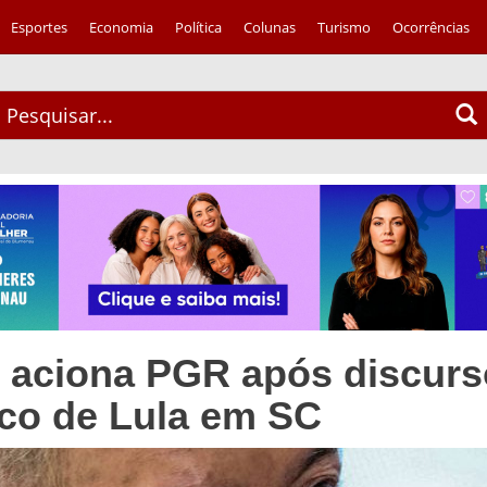
Esportes
Economia
Política
Colunas
Turismo
Ocorrências
 aciona PGR após discurs
co de Lula em SC