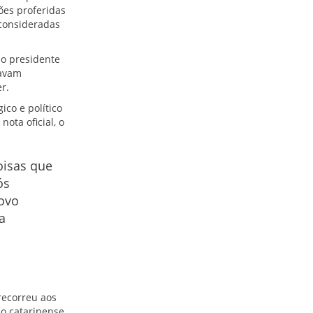
ões proferidas
 consideradas
 o presidente
ravam
r.
ico e político
ota oficial, o
oisas que
ós
povo
a
recorreu aos
io catarinense