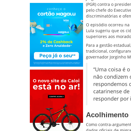
(PGR) contra o presiden
pelo chefe do Executiv
discriminatórias e ofe
O episódio ocorreu na 
Lula sugeriu que os ci
superiores aos morador
Para a gestão estadual,
tradicional, configura
governador Jorginho Me
“Uma coisa é o 
não condizem co
respondemos co
catarinense de 
responder por i
Acolhimento 
Como contra-argumento 
dados oficiais de migr