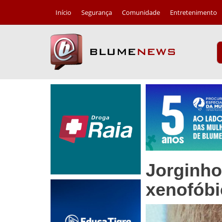
Início
Segurança
Comunidade
Entretenimento
Jorginho
xenofóbi