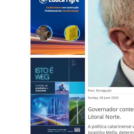
Foto: Divulgação
Sunday, 28 June 2026
Governador contest
Litoral Norte.
A política catarinense
Jorginho Mello, deter