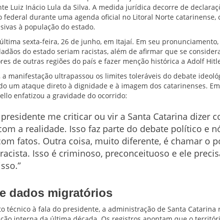
te Luiz Inácio Lula da Silva. A medida jurídica decorre de declaraç
o federal durante uma agenda oficial no Litoral Norte catarinense,
nsivas à população do estado.
última sexta-feira, 26 de junho, em Itajaí. Em seu pronunciamento,
dadãos do estado seriam racistas, além de afirmar que se conside
es de outras regiões do país e fazer menção histórica a Adolf Hitle
 a manifestação ultrapassou os limites toleráveis do debate ideológ
ndo um ataque direto à dignidade e à imagem dos catarinenses. Em n
llo enfatizou a gravidade do ocorrido:
presidente me criticar ou vir a Santa Catarina dizer c
m a realidade. Isso faz parte do debate político e n
m fatos. Outra coisa, muito diferente, é chamar o 
racista. Isso é criminoso, preconceituoso e ele precis
sso.”
e dados migratórios
técnico à fala do presidente, a administração de Santa Catarina 
ação interna da última década. Os registros apontam que o territór