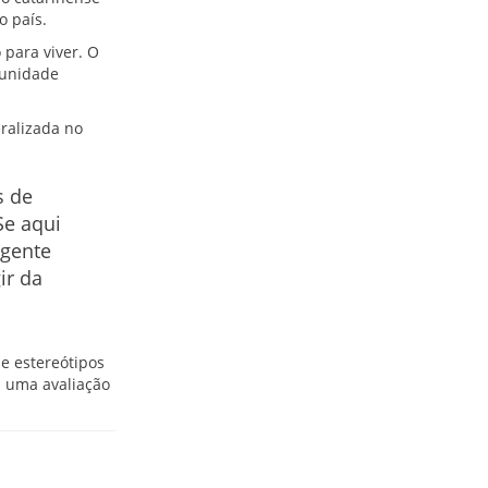
o país.
 para viver. O
 unidade
ralizada no
s de
Se aqui
 gente
ir da
e estereótipos
a uma avaliação