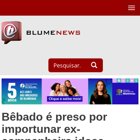
Tog
navi
Bêbado é preso por
importunar ex-