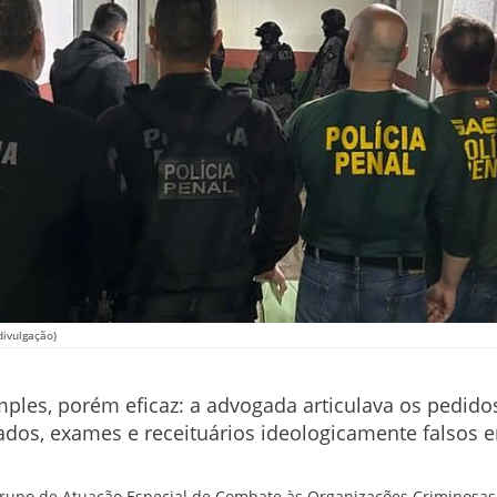
divulgação)
ples, porém eficaz: a advogada articulava os pedidos
dos, exames e receituários ideologicamente falsos e
rupo de Atuação Especial de Combate às Organizações Criminosas 