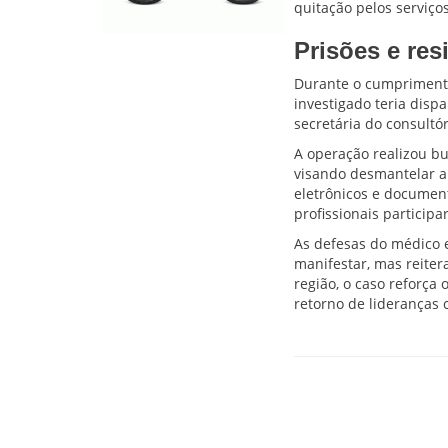
quitação pelos serviços 
Prisões e res
Durante o cumprimento
investigado teria disp
secretária do consultó
A operação realizou b
visando desmantelar a 
eletrônicos e document
profissionais particip
As defesas do médico 
manifestar, mas reite
região, o caso reforça 
retorno de lideranças 