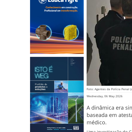
Foto: Agentes da Polícia Penal (
Wednesday, 06 May 2026
A dinâmica era sim
baseada em atesta
médico.
Uma investigação do G