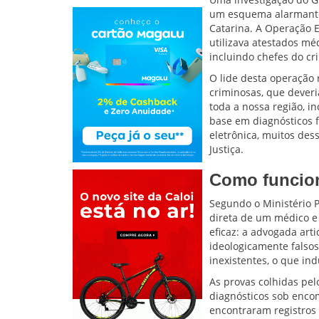
um esquema alarmante 
Catarina. A Operação Ef
utilizava atestados méd
incluindo chefes do c
O lide desta operação 
criminosas, que dever
toda a nossa região, i
base em diagnósticos f
eletrônica, muitos des
Justiça.
Como funcio
Segundo o Ministério P
direta de um médico e
eficaz: a advogada art
ideologicamente falso
inexistentes, o que ind
As provas colhidas pel
diagnósticos sob encom
encontraram registros