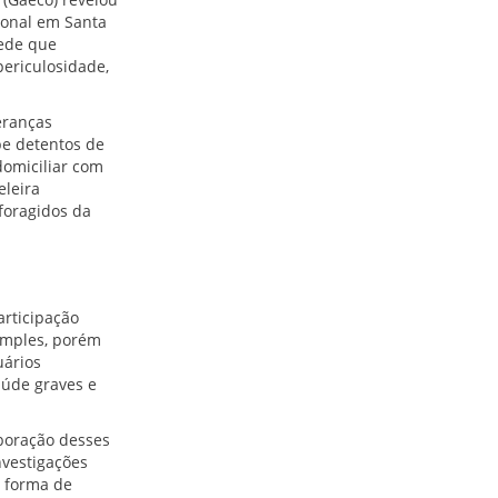
ional em Santa
rede que
periculosidade,
eranças
be detentos de
domiciliar com
eleira
foragidos da
articipação
imples, porém
uários
aúde graves e
aboração desses
nvestigações
o forma de