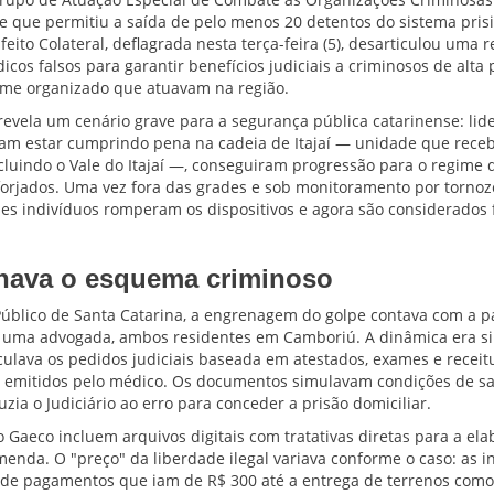
que permitiu a saída de pelo menos 20 detentos do sistema pris
eito Colateral, deflagrada nesta terça-feira (5), desarticulou uma 
icos falsos para garantir benefícios judiciais a criminosos de alta 
rime organizado que atuavam na região.
revela um cenário grave para a segurança pública catarinense: lid
iam estar cumprindo pena na cadeia de Itajaí — unidade que rece
ncluindo o Vale do Itajaí —, conseguiram progressão para o regime 
orjados. Uma vez fora das grades e sob monitoramento por tornoz
ses indivíduos romperam os dispositivos e agora são considerados 
nava o esquema criminoso
úblico de Santa Catarina, a engrenagem do golpe contava com a p
 uma advogada, ambos residentes em Camboriú. A dinâmica era s
iculava os pedidos judiciais baseada em atestados, exames e receit
s emitidos pelo médico. Os documentos simulavam condições de s
uzia o Judiciário ao erro para conceder a prisão domiciliar.
o Gaeco incluem arquivos digitais com tratativas diretas para a el
enda. O "preço" da liberdade ilegal variava conforme o caso: as i
 de pagamentos que iam de R$ 300 até a entrega de terrenos com