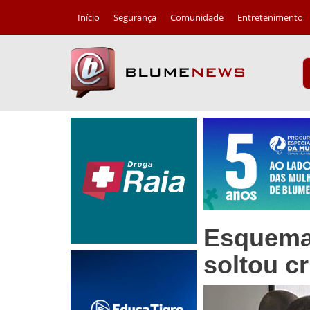
Início
Segurança
Comunidade
Entretenimento
Esquema 
soltou c