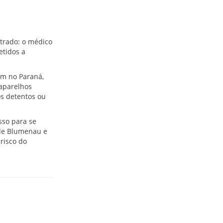
trado: o médico
etidos a
ém no Paraná,
 aparelhos
os detentos ou
sso para se
 de Blumenau e
 risco do