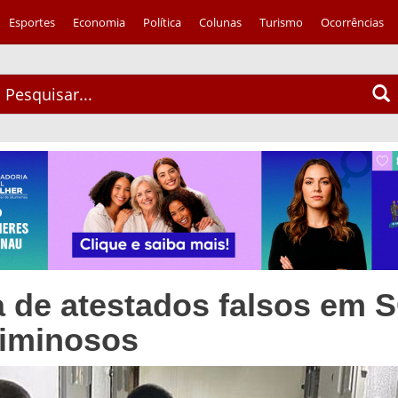
Esportes
Economia
Política
Colunas
Turismo
Ocorrências
de atestados falsos em 
riminosos