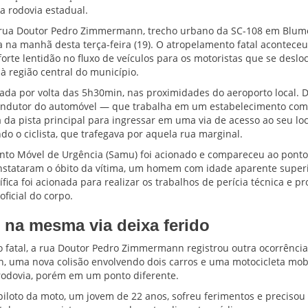
a rodovia estadual.
rua Doutor Pedro Zimmermann, trecho urbano da SC-108 em Blume
a na manhã desta terça-feira (19). O atropelamento fatal acontece
forte lentidão no fluxo de veículos para os motoristas que se desl
à região central do município.
trada por volta das 5h30min, nas proximidades do aeroporto local.
condutor do automóvel — que trabalha em um estabelecimento come
da pista principal para ingressar em uma via de acesso ao seu loc
o o ciclista, que trafegava por aquela rua marginal.
nto Móvel de Urgência (Samu) foi acionado e compareceu ao ponto
onstataram o óbito da vítima, um homem com idade aparente superi
ífica foi acionada para realizar os trabalhos de perícia técnica e p
oficial do corpo.
 na mesma via deixa ferido
 fatal, a rua Doutor Pedro Zimmermann registrou outra ocorrênci
8h, uma nova colisão envolvendo dois carros e uma motocicleta mob
odovia, porém em um ponto diferente.
piloto da moto, um jovem de 22 anos, sofreu ferimentos e precisou