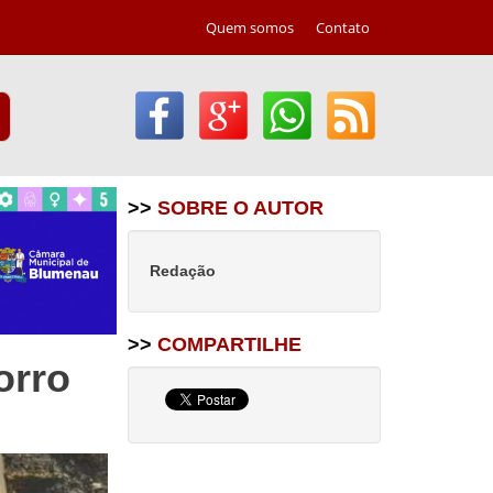
Quem somos
Contato
>>
SOBRE O AUTOR
Redação
>>
COMPARTILHE
orro