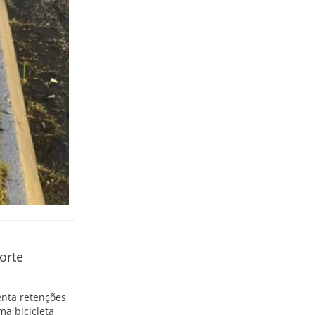
orte
enta retenções
ma bicicleta