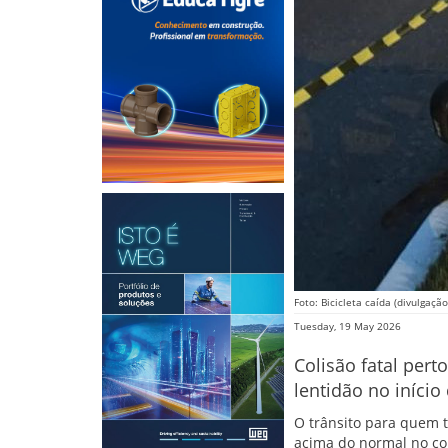
Foto: Bicicleta caída (divulgação
Tuesday, 19 May 2026
Colisão fatal pert
lentidão no iníci
O trânsito para quem 
acima do normal no com