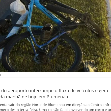
)
o do aeroporto interrompe o fluxo de veículos e gera f
o da manhã de hoje em Blumenau.
tenta sair da região Norte de Blumenau em direção ao Centro enfr
eço desta terça-feira. Uma colisão fatal envolvendo um carro e u