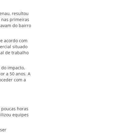
nau, resultou
u nas primeiras
ocavam do bairro
 De acordo com
rcial situado
al de trabalho
 do impacto,
or a 50 anos. A
roceder com a
a poucas horas
ilizou equipes
 ser