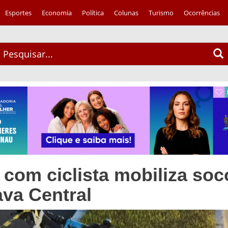
Esportes
Economia
Política
Colunas
Turismo
Ocorrências
 com ciclista mobiliza soc
ava Central