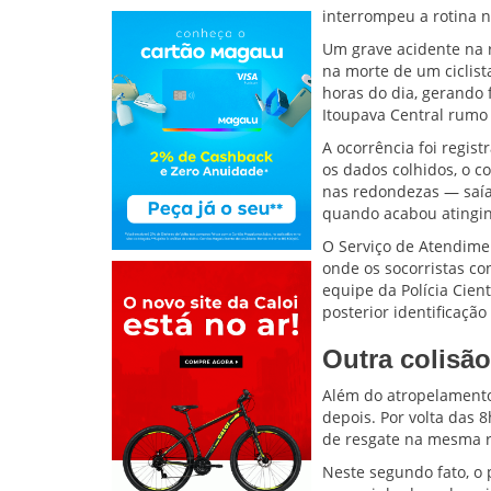
interrompeu a rotina n
Um grave acidente na 
na morte de um ciclist
horas do dia, gerando 
Itoupava Central rumo 
A ocorrência foi regis
os dados colhidos, o 
nas redondezas — saía 
quando acabou atingind
O Serviço de Atendime
onde os socorristas c
equipe da Polícia Cient
posterior identificação 
Outra colisão
Além do atropelamento
depois. Por volta das 
de resgate na mesma r
Neste segundo fato, o 