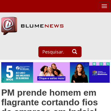
Tog
navi
PM prende homem em
flagrante cortando fios