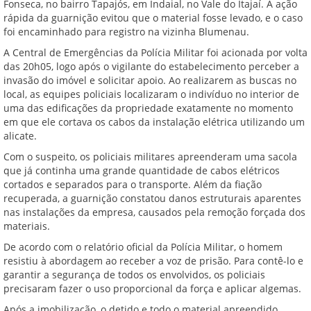
Fonseca, no bairro Tapajós, em Indaial, no Vale do Itajaí. A ação
rápida da guarnição evitou que o material fosse levado, e o caso
foi encaminhado para registro na vizinha Blumenau.
A Central de Emergências da Polícia Militar foi acionada por volta
das 20h05, logo após o vigilante do estabelecimento perceber a
invasão do imóvel e solicitar apoio. Ao realizarem as buscas no
local, as equipes policiais localizaram o indivíduo no interior de
uma das edificações da propriedade exatamente no momento
em que ele cortava os cabos da instalação elétrica utilizando um
alicate.
Com o suspeito, os policiais militares apreenderam uma sacola
que já continha uma grande quantidade de cabos elétricos
cortados e separados para o transporte. Além da fiação
recuperada, a guarnição constatou danos estruturais aparentes
nas instalações da empresa, causados pela remoção forçada dos
materiais.
De acordo com o relatório oficial da Polícia Militar, o homem
resistiu à abordagem ao receber a voz de prisão. Para contê-lo e
garantir a segurança de todos os envolvidos, os policiais
precisaram fazer o uso proporcional da força e aplicar algemas.
Após a imobilização, o detido e todo o material apreendido