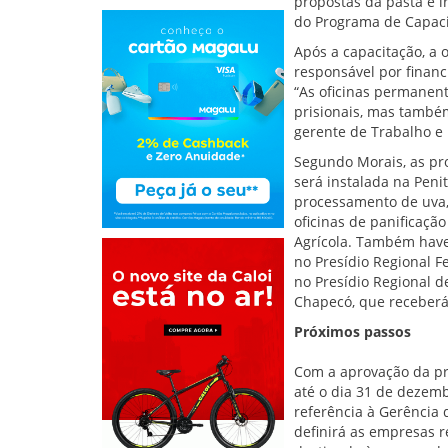
propostas da pasta e i
do Programa de Capaci
Após a capacitação, a 
responsável por financ
“As oficinas permanen
prisionais, mas também
gerente de Trabalho e
Segundo Morais, as pr
será instalada na Peni
processamento de uva,
oficinas de panificaçã
Agrícola. Também haverá
no Presídio Regional F
no Presídio Regional d
Chapecó, que receberá 
Próximos passos
Com a aprovação da pr
até o dia 31 de dezemb
referência à Gerência 
definirá as empresas r