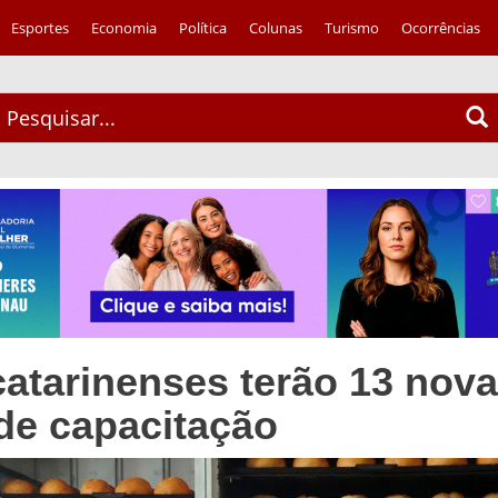
Esportes
Economia
Política
Colunas
Turismo
Ocorrências
catarinenses terão 13 nov
 de capacitação