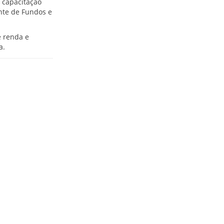
 capacitação
nte de Fundos e
e renda e
a.