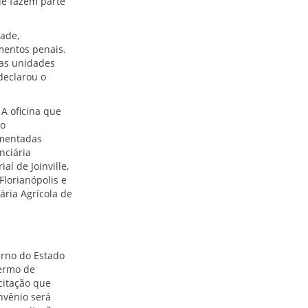
ue fazem parte
dade,
mentos penais.
das unidades
declarou o
A oficina que
ao
ementadas
nciária
l de Joinville,
Florianópolis e
ria Agrícola de
erno do Estado
termo de
citação que
nvênio será