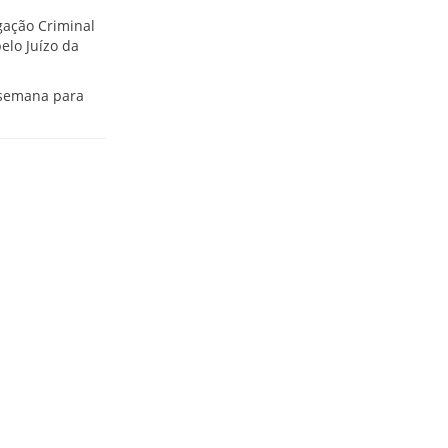
igação Criminal
elo Juízo da
a semana para