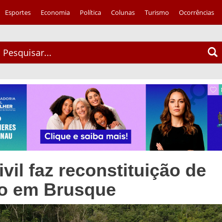
Esportes
Economia
Política
Colunas
Turismo
Ocorrências
ivil faz reconstituição de
io em Brusque