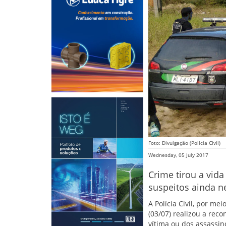
Foto: Divulgação (Polícia Civil)
Wednesday, 05 July 2017
Crime tirou a vid
suspeitos ainda n
A Polícia Civil, por me
(03/07) realizou a re
vítima ou dos assassin