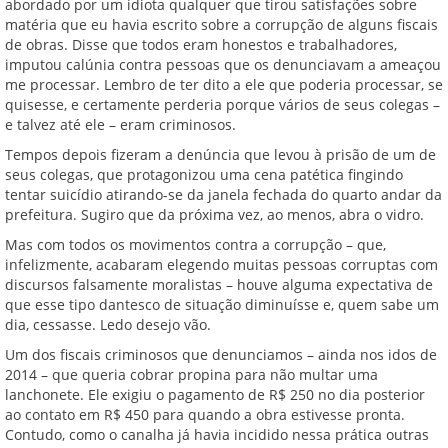
abordado por um idiota qualquer que tirou satisfações sobre
matéria que eu havia escrito sobre a corrupção de alguns fiscais
de obras. Disse que todos eram honestos e trabalhadores,
imputou calúnia contra pessoas que os denunciavam a ameaçou
me processar. Lembro de ter dito a ele que poderia processar, se
quisesse, e certamente perderia porque vários de seus colegas –
e talvez até ele – eram criminosos.
Tempos depois fizeram a denúncia que levou à prisão de um de
seus colegas, que protagonizou uma cena patética fingindo
tentar suicídio atirando-se da janela fechada do quarto andar da
prefeitura. Sugiro que da próxima vez, ao menos, abra o vidro.
Mas com todos os movimentos contra a corrupção – que,
infelizmente, acabaram elegendo muitas pessoas corruptas com
discursos falsamente moralistas – houve alguma expectativa de
que esse tipo dantesco de situação diminuísse e, quem sabe um
dia, cessasse. Ledo desejo vão.
Um dos fiscais criminosos que denunciamos – ainda nos idos de
2014 – que queria cobrar propina para não multar uma
lanchonete. Ele exigiu o pagamento de R$ 250 no dia posterior
ao contato em R$ 450 para quando a obra estivesse pronta.
Contudo, como o canalha já havia incidido nessa prática outras