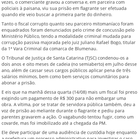
vezes, o comerciante gravou a conversa e, em parceira com
policiais à paisana, viu sua prisão em flagrante ser efetuada
quando ele veio buscar a primeira parte do dinheiro.
Tanto o fiscal corrupto quanto seu parceiro mitomaníaco foram
enquadrados foram denunciados pelo crime de concussão pelo
Ministério Público, tendo a modalidade criminal mudada para
corrupção passiva majorada pelo juiz Juliano Rafael Bogo, titular
da 1ª Vara Criminal da comarca de Blumenau.
O Tribunal de Justiça de Santa Catarina (TJSC) condenou-os a
dois anos e oito meses de cadeia (no semiaberto) em julho desse
ano, além de cassar seus cargos públicos aplicar pena de três
salários mínimos, bem como bem serviços comunitários para
abonar a prisão.
E eis que na manhã dessa quarta (14/08) mais um fiscal foi preso
exigindo um pagamento de R$ 300 para não embargar uma
obra. A vítima, por se tratar de servidora pública também, deu a
voz de prisão ao meliante durante o flagrante e pediu para
parentes gravarem a ação. O vagabundo tentou fugir, como um
covarde, mas foi imobilizado até a chegada da PM.
Ele deve participar de uma audiência de custódia hoje enquanto
a prefeitura um processo administrativo para investigar o caso.