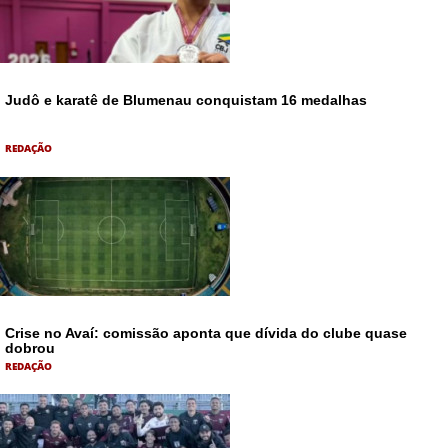
Judô e karatê de Blumenau conquistam 16 medalhas
REDAÇÃO
Crise no Avaí: comissão aponta que dívida do clube quase
dobrou
REDAÇÃO