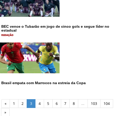
BEC vence o Tubarão em jogo de cinco gols e segue líder no
estadual
REDAÇÃO
Brasil empata com Marrocos na estreia da Copa
«
1
2
3
4
5
6
7
8
...
103
104
»