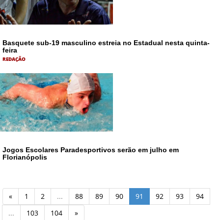
Basquete sub-19 masculino estreia no Estadual nesta quinta-
feira
REDAÇÃO
Jogos Escolares Paradesportivos serão em julho em
Florianópolis
«
1
2
...
88
89
90
91
92
93
94
...
103
104
»