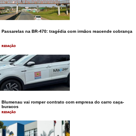
Passarelas na BR-470: tragédia com irmãos reacende cobrança
REDAÇÃO
Blumenau vai romper contrato com empresa do carro caça-
buracos
REDAÇÃO