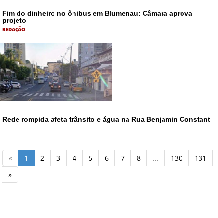
Fim do dinheiro no ônibus em Blumenau: Câmara aprova
projeto
REDAÇÃO
Rede rompida afeta trânsito e água na Rua Benjamin Constant
«
1
2
3
4
5
6
7
8
...
130
131
»