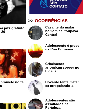
>>
OCORRÊNCIAS
Casal tenta matar
a jazz gratuito
homem na Itoupava
a 20
Central
Adolescente é preso
na Rua Botuverá
Criminosos
arrombam soccer no
Fidélis
Covarde tenta matar
e promete noite
ex atropelando-a
ia
Adolescentes são
assaltados na
Fortaleza