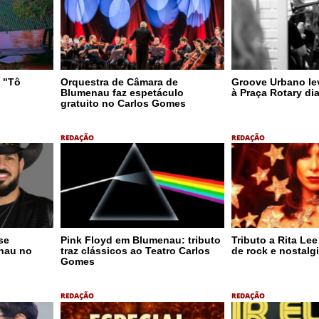
 "Tô
Orquestra de Câmara de
Groove Urbano lev
Blumenau faz espetáculo
à Praça Rotary di
gratuito no Carlos Gomes
REDAÇÃO
REDAÇÃO
se
Pink Floyd em Blumenau: tributo
Tributo a Rita Le
nau no
traz clássicos ao Teatro Carlos
de rock e nostalg
Gomes
REDAÇÃO
REDAÇÃO