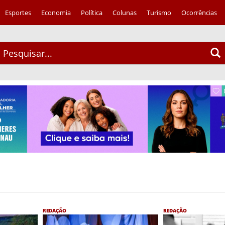
Esportes
Economia
Política
Colunas
Turismo
Ocorrências
REDAÇÃO
REDAÇÃO