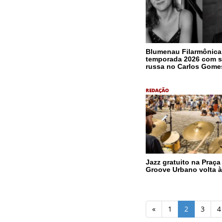
Blumenau Filarmônica
temporada 2026 com s
russa no Carlos Gome
REDAÇÃO
Jazz gratuito na Praça
Groove Urbano volta à
«
1
2
3
4