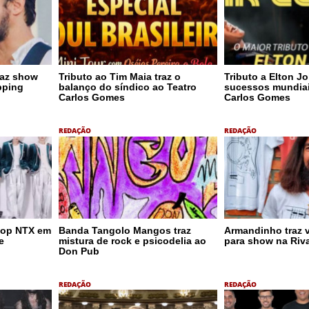
faz show
Tributo ao Tim Maia traz o
Tributo a Elton Jo
pping
balanço do síndico ao Teatro
sucessos mundiai
Carlos Gomes
Carlos Gomes
REDAÇÃO
REDAÇÃO
pop NTX em
Banda Tangolo Mangos traz
Armandinho traz 
e
mistura de rock e psicodelia ao
para show na Riv
Don Pub
REDAÇÃO
REDAÇÃO