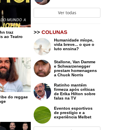
Ver todas
>>
COLUNAS
hn traz
s ao Teatro
Humanidade míope,
vida breve... o que o
luto ensina?
Stallone, Van Damme
e Schwarzenegger
prestam homenagens
a Chuck Norris
Ratinho mantém
firmeza após críticas
de Erika Hilton sobre
vibe do reggae
falas na TV
age
Eventos esportivos
de prestígio e a
experiência Melbet