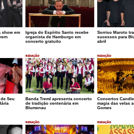
a show em
Igreja do Espírito Santo recebe
Sorriso Maroto tra
vern
organista de Hamburgo em
sucessos para B
concerto gratuito
abril
REDAÇÃO
REDAÇÃO
 de Seu
Banda Treml apresenta concerto
Concertos Candle
dária
de tradição centenária em
magia das velas a
Blumenau
Gomes
REDAÇÃO
REDAÇÃO