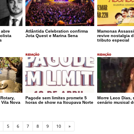
 abre
Atlântida Celebration confirma
Mamonas Assassi
olista
Jota Quest e Marina Sena
revive nostalgia 
s
tributo especial
REDAÇÃO
REDAÇÃO
 Rotary,
Pagode sem limites promete 5
Morre Leco Dias, 
 Vila Nova
horas de show na Itoupava Norte
cenário musical 
5
6
7
8
9
10
»