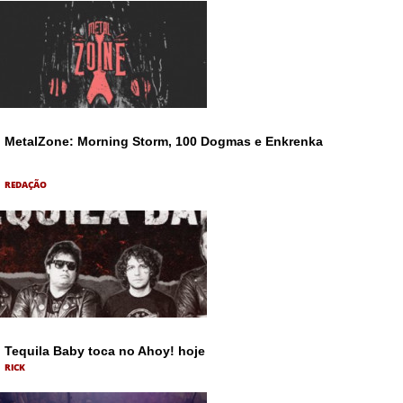
MetalZone: Morning Storm, 100 Dogmas e Enkrenka
REDAÇÃO
Tequila Baby toca no Ahoy! hoje
RICK