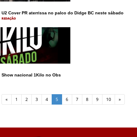
U2 Cover PR aterrissa no palco do Didge BC neste sábado
REDAÇÃO
Show nacional 1Kilo no Obs
«
1
2
3
4
5
6
7
8
9
10
»