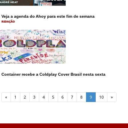
Veja a agenda do Ahoy para este fim de semana
REDAÇÃO
Container recebe a Coldplay Cover Brasil nesta sexta
«
1
2
3
4
5
6
7
8
9
10
»