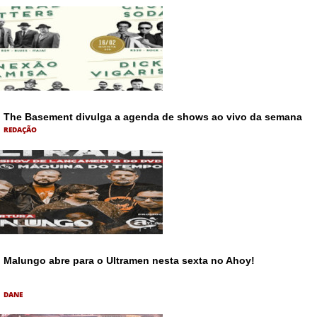
The Basement divulga a agenda de shows ao vivo da semana
REDAÇÃO
Malungo abre para o Ultramen nesta sexta no Ahoy!
DANE