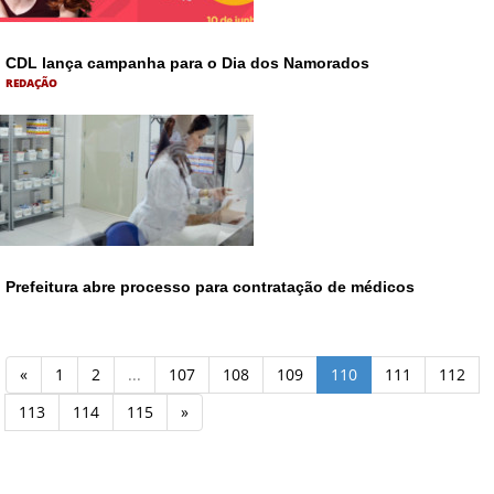
CDL lança campanha para o Dia dos Namorados
REDAÇÃO
Prefeitura abre processo para contratação de médicos
«
1
2
...
107
108
109
110
111
112
113
114
115
»