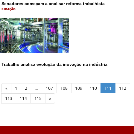
Senadores começam a analisar reforma trabalhista
REDAÇÃO
Trabalho analisa evolução da inovação na indústria
«
1
2
...
107
108
109
110
111
112
113
114
115
»