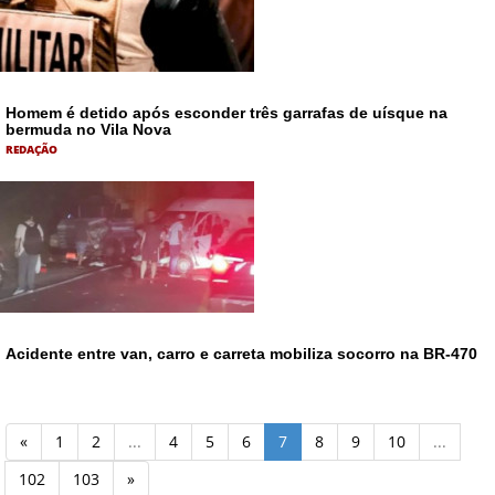
Homem é detido após esconder três garrafas de uísque na
bermuda no Vila Nova
REDAÇÃO
Acidente entre van, carro e carreta mobiliza socorro na BR-470
«
1
2
...
4
5
6
7
8
9
10
...
102
103
»