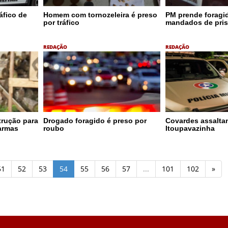
áfico de
Homem com tornozeleira é preso
PM prende foragi
por tráfico
mandados de pris
REDAÇÃO
REDAÇÃO
trução para
Drogado foragido é preso por
Covardes assalt
 armas
roubo
Itoupavazinha
51
52
53
54
55
56
57
...
101
102
»