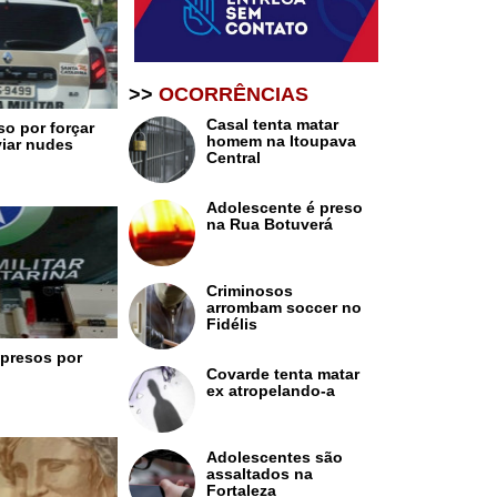
>>
OCORRÊNCIAS
Casal tenta matar
o por forçar
homem na Itoupava
viar nudes
Central
Adolescente é preso
na Rua Botuverá
Criminosos
arrombam soccer no
Fidélis
presos por
Covarde tenta matar
ex atropelando-a
Adolescentes são
assaltados na
Fortaleza