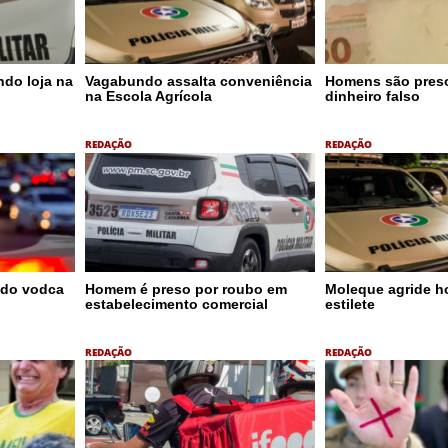
do loja na
Vagabundo assalta conveniência
Homens são pres
na Escola Agrícola
dinheiro falso
REDAÇÃO
REDAÇÃO
ndo vodca
Homem é preso por roubo em
Moleque agride 
estabelecimento comercial
estilete
REDAÇÃO
REDAÇÃO