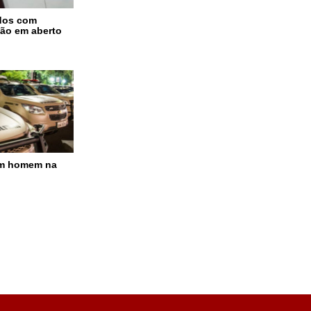
dos com
ão em aberto
am homem na