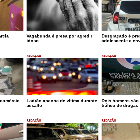
rcia
Vagabunda é presa por agredir
Desgraçado é pres
idoso
adolescente a en
REDAÇÃO
REDAÇÃO
 comércio
Ladrão apanha de vítima durante
Dois homens são 
assalto
tráfico de drogas
REDAÇÃO
REDAÇÃO