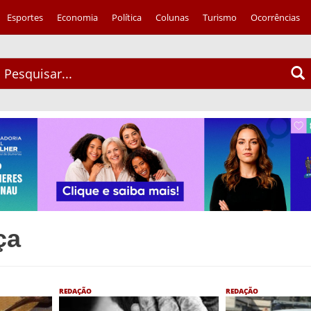
Esportes
Economia
Política
Colunas
Turismo
Ocorrências
ça
REDAÇÃO
REDAÇÃO