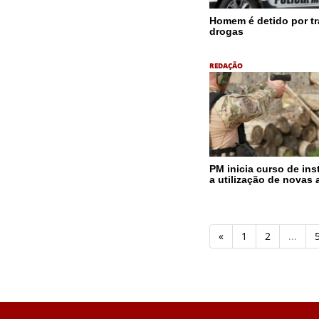
Homem é detido por tr
drogas
REDAÇÃO
PM inicia curso de ins
a utilização de novas
«
1
2
...