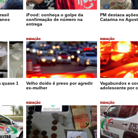
rasil
iFood: conheça o golpe da
PM destaca açõe
 anos
confirmação de número na
Catarina no Agost
entrega
REDAÇÃO
REDAÇÃO
m quase 1
Velho doido é preso por agredir
Vagabundos e co
ex-mulher
adolescente por c
REDAÇÃO
REDAÇÃO