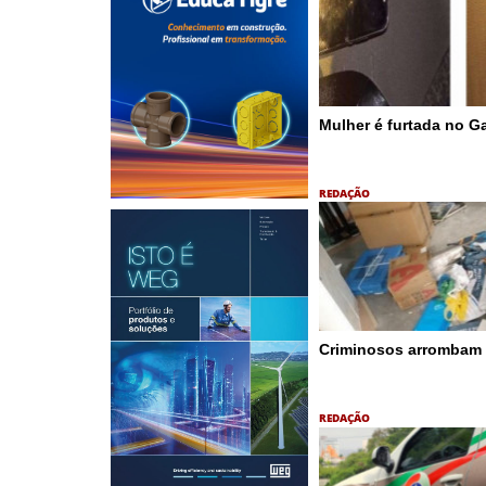
Mulher é furtada no Ga
REDAÇÃO
Criminosos arrombam
REDAÇÃO