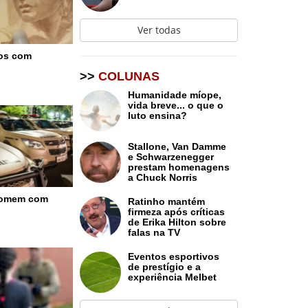
Ver todas
os com
>>
COLUNAS
Humanidade míope,
vida breve... o que o
luto ensina?
Stallone, Van Damme
e Schwarzenegger
prestam homenagens
a Chuck Norris
homem com
Ratinho mantém
firmeza após críticas
de Erika Hilton sobre
falas na TV
Eventos esportivos
de prestígio e a
experiência Melbet